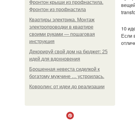
Фронтон крыши из профнастила.
вещей
Фронтон из профнастила
trans
Квартиры электрика. Монтаж
электропроводки в квартире
10 ид
своими руками — пошаговая
Если 
инструкция
отлич
Декорируй свой дом на бюджет: 25
идей для вдохновения
Брошенная невеста сиделкой к
богатому мужчине … устроилась.
Ковролин: от идеи до реализации