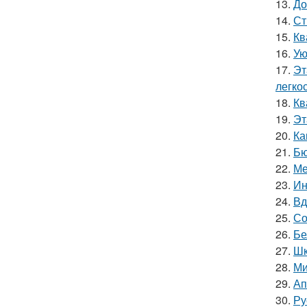
13.
До
14.
Ст
15.
Кв
16.
Ую
17.
Эт
легко
18.
Кв
19.
Эт
20.
Ка
21.
Бю
22.
Ме
23.
Ин
24.
Вд
25.
Со
26.
Бе
27.
Шк
28.
Ми
29.
Ап
30.
Ру