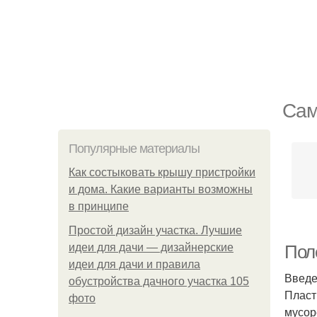
Сам
Популярные материалы
Как состыковать крышу пристройки
и дома. Какие варианты возможны
в принципе
Простой дизайн участка. Лучшие
идеи для дачи — дизайнерские
Пол
идеи для дачи и правила
Введ
обустройства дачного участка 105
Пласт
фото
мусор