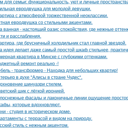
м для семьи: функциональность, уют и личные пространств
ильная евродвушка для молодой девушки.
артира с атмосферой торжественной неоклассики.
тная евродвушка со стильными акцентами.
а ванная - настоящий оазис спокойствия, где нежные отт
сти и расслабления.
артира, где брусничный холодильник стал главной звездой.
а идея делает даже самый простой шкаф стильнее, практичне
мерная квартира в Минске с глубокими оттенками.
джетный ремонт реально -!
бель - трансформер - Находка для небольших квартир!
терьер в духе "Алисы в стране Чудес".
охновение шинуазри стилем.
ветский шик с лёгкой иронией.
лоснежные фасады и лаконичные линии ощущение простор
афы, которые вдохновляют.
ни - студия в историческом доме.
артаменты с террасой и видом на природу.
сский стиль с нежным акцентом.