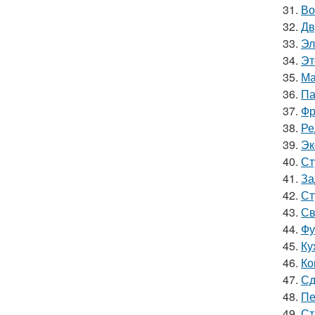
31.
Во
32.
Дв
33.
Эл
34.
Эт
35.
Ма
36.
Па
37.
Фр
38.
Ре
39.
Эк
40.
Ст
41.
За
42.
Ст
43.
Св
44.
Фу
45.
Ку
46.
Ко
47.
Сд
48.
Пе
49.
Ст