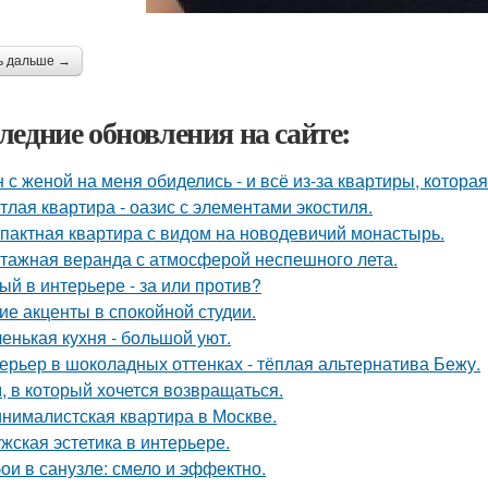
ь дальше →
ледние обновления на сайте:
 с женой на меня обиделись - и всё из-за квартиры, котора
тлая квартира - оазис с элементами экостиля.
пактная квартира с видом на новодевичий монастырь.
тажная веранда с атмосферой неспешного лета.
ый в интерьере - за или против?
ие акценты в спокойной студии.
енькая кухня - большой уют.
ерьер в шоколадных оттенках - тёплая альтернатива Бежу.
, в который хочется возвращаться.
нималистская квартира в Москве.
жская эстетика в интерьере.
ои в санузле: смело и эффектно.