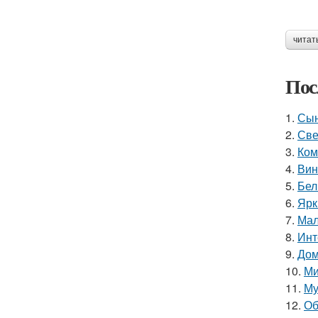
читат
Пос
1.
Сын
2.
Све
3.
Ком
4.
Вин
5.
Бел
6.
Ярк
7.
Мал
8.
Инт
9.
Дом
10.
Ми
11.
Му
12.
Об