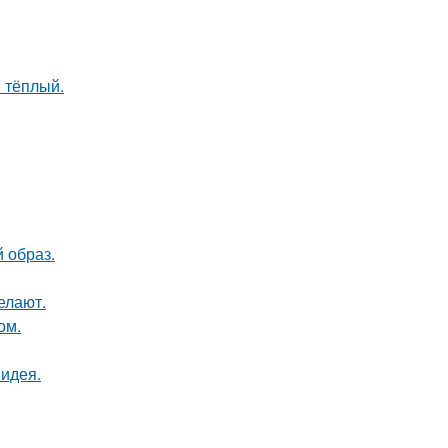
 тёплый.
 образ.
елают.
ом.
 идея.