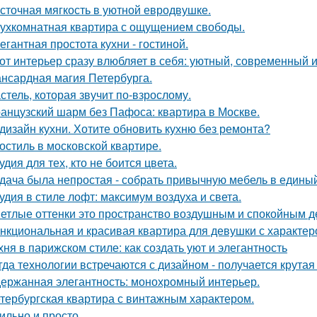
сточная мягкость в уютной евродвушке.
ухкомнатная квартира с ощущением свободы.
егантная простота кухни - гостиной.
от интерьер сразу влюбляет в себя: уютный, современный и
нсардная магия Петербурга.
стель, которая звучит по-взрослому.
анцузский шарм без Пафоса: квартира в Москве.
дизайн кухни. Хотите обновить кухню без ремонта?
остиль в московской квартире.
удия для тех, кто не боится цвета.
дача была непростая - собрать привычную мебель в единый
удия в стиле лофт: максимум воздуха и света.
етлые оттенки это пространство воздушным и спокойным д
нкциональная и красивая квартира для девушки с характер
хня в парижском стиле: как создать уют и элегантность
гда технологии встречаются с дизайном - получается крутая
ержанная элегантность: монохромный интерьер.
тербургская квартира с винтажным характером.
ильно и просто.