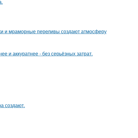
а.
енки и мраморные переливы создают атмосферу
е и аккуратнее - без серьёзных затрат.
а создают.