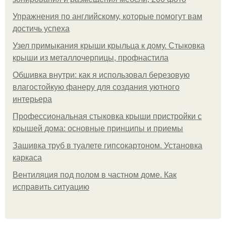
Упражнения по английскому, которые помогут вам
достичь успеха
Узел примыкания крыши крыльца к дому. Стыковка
крыши из металлочерпицы, профнастила
Обшивка внутри: как я использовал березовую
влагостойкую фанеру для создания уютного
интерьера
Профессиональная стыковка крыши пристройки с
крышей дома: основные принципы и приемы
Зашивка труб в туалете гипсокартоном. Установка
каркаса
Вентиляция под полом в частном доме. Как
исправить ситуацию