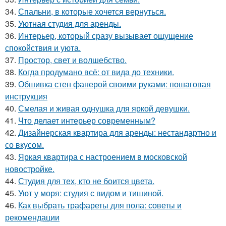
34.
Спальни, в которые хочется вернуться.
35.
Уютная студия для аренды.
36.
Интерьер, который сразу вызывает ощущение
спокойствия и уюта.
37.
Простор, свет и волшебство.
38.
Когда продумано всё: от вида до техники.
39.
Обшивка стен фанерой своими руками: пошаговая
инструкция
40.
Смелая и живая однушка для яркой девушки.
41.
Что делает интерьер современным?
42.
Дизайнерская квартира для аренды: нестандартно и
со вкусом.
43.
Яркая квартира с настроением в московской
новостройке.
44.
Студия для тех, кто не боится цвета.
45.
Уют у моря: студия с видом и тишиной.
46.
Как выбрать трафареты для пола: советы и
рекомендации