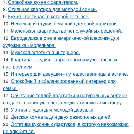
7.
Спокойная кухня с характером.
8.
Стильная квартира для молодой семьи.
9.
Кухня - гостиная, в которой есть всё.
10.
Небольшая студия с мягкой цветовой палитрой.
11.
Маленькая квартира, где нет случайных решений.
12.
Евродвушка в стиле американской классики для
художника - модельера.
13.
Мужская эстетика в интерьере.
14.
Квартира - студия с характером и музыкальным
настроением.
15.
Интерьер для девушки - путешественницы в астане.
16.
Спокойный и сбалансированный интерьер для
семьи.
17.
Сочетание тёплой подсветки и натуральных веточек
создаёт спокойную, слегка медитативную атмосферу.
18.
Уютная студия для молодой девушки.
19.
Детская комната для двух разнополых детей.
20.
Эстетика кухонных фартуков, в которую невозможно
не влюбиться.