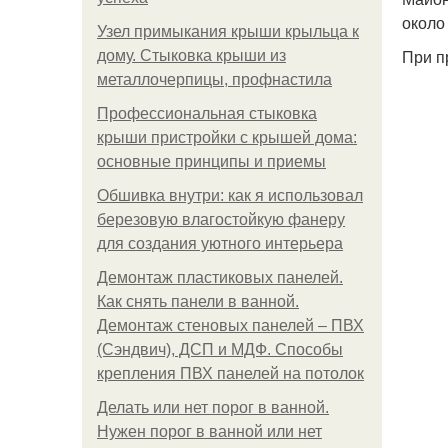
около
Узел примыкания крыши крыльца к
При п
дому. Стыковка крыши из
металлочерпицы, профнастила
Профессиональная стыковка
крыши пристройки с крышей дома:
основные принципы и приемы
Обшивка внутри: как я использовал
березовую влагостойкую фанеру
для создания уютного интерьера
Демонтаж пластиковых панелей.
Как снять панели в ванной.
Демонтаж стеновых панелей – ПВХ
(Сэндвич), ДСП и МДФ. Способы
крепления ПВХ панелей на потолок
Делать или нет порог в ванной.
Нужен порог в ванной или нет