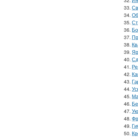
32.
Ин
33.
Св
34.
Об
35.
Ст
36.
Бо
37.
Пр
38.
Кв
39.
Яр
40.
Сд
41.
Ре
42.
Ка
43.
Га
44.
Ус
45.
Ма
46.
Бе
47.
Ую
48.
Фр
49.
Ги
50.
Кр