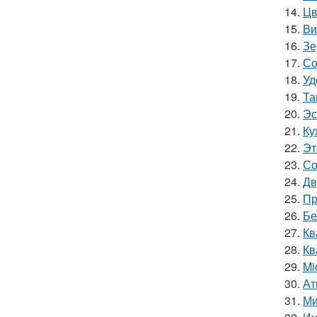
14.
Цв
15.
Ви
16.
Зе
17.
Со
18.
Уд
19.
Та
20.
Эс
21.
Ку
22.
Эт
23.
Со
24.
Дв
25.
Пр
26.
Бе
27.
Кв
28.
Кв
29.
Mi
30.
Ат
31.
Ми