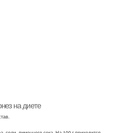
нез на диете
став.
а, соли, лимонного сока. На 100 г приходится