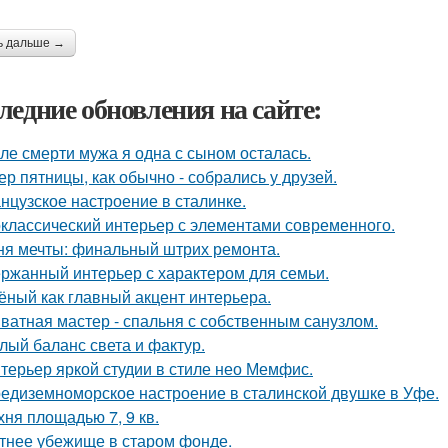
ь дальше →
ледние обновления на сайте:
ле смерти мужа я одна с сыном осталась.
ер пятницы, как обычно - собрались у друзей.
нцузское настроение в сталинке.
классический интерьер с элементами современного.
ня мечты: финальный штрих ремонта.
ржанный интерьер с характером для семьи.
ёный как главный акцент интерьера.
ватная мастер - спальня с собственным санузлом.
лый баланс света и фактур.
терьер яркой студии в стиле нео Мемфис.
едиземноморское настроение в сталинской двушке в Уфе.
хня площадью 7, 9 кв.
тнее убежище в старом фонде.