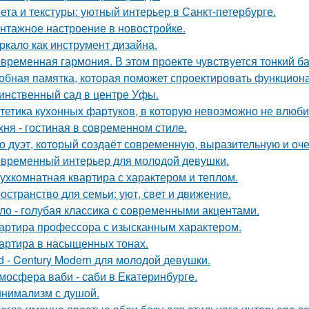
ета и текстуры: уютный интерьер в Санкт-петербурге.
нтажное настроение в новостройке.
ркало как инструмент дизайна.
временная гармония. В этом проекте чувствуется тонкий б
обная памятка, которая поможет спроектировать функцион
инственный сад в центре Уфы.
тетика кухонных фартуков, в которую невозможно не влюби
хня - гостиная в современном стиле.
о дуэт, который создаёт современную, выразительную и оч
временный интерьер для молодой девушки.
ухкомнатная квартира с характером и теплом.
остранство для семьи: уют, свет и движение.
ло - голубая классика с современными акцентами.
артира профессора с изысканным характером.
артира в насыщенных тонах.
d - Century Modern для молодой девушки.
мосфера ваби - саби в Екатеринбурге.
нимализм с душой.