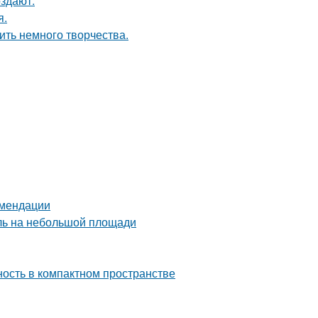
оздают.
я.
ить немного творчества.
омендации
иль на небольшой площади
тность в компактном пространстве