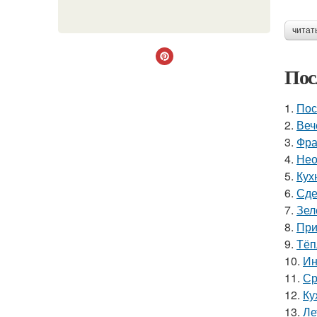
читат
Пос
1.
Пос
2.
Веч
3.
Фра
4.
Нео
5.
Кух
6.
Сде
7.
Зел
8.
При
9.
Тёп
10.
Ин
11.
Ср
12.
Ку
13.
Ле