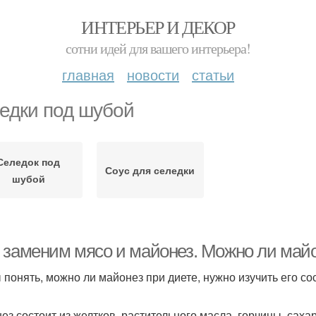
ИНТЕРЬЕР И ДЕКОР
сотни идей для вашего интерьера!
главная
новости
статьи
едки под шубой
Селедок под
Соус для селедки
шубой
 заменим мясо и майонез. Можно ли майо
 понять, можно ли майонез при диете, нужно изучить его со
ез состоит из желтков, растительного масла, горчицы, сахар