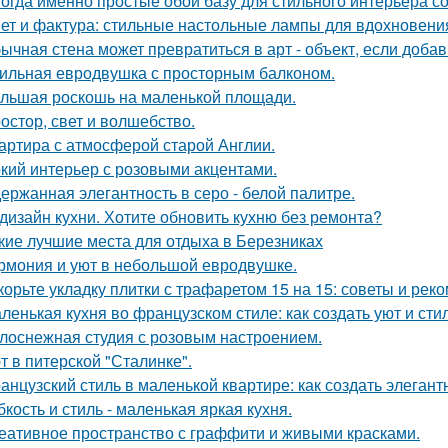
огда именно простые обои базу для стильного интерьера с
ет и фактура: стильные настольные лампы для вдохновени
ычная стена может превратиться в арт - объект, если добав
ильная евродвушка с просторным балконом.
льшая роскошь на маленькой площади.
остор, свет и волшебство.
артира с атмосферой старой Англии.
кий интерьер с розовыми акцентами.
ержанная элегантность в серо - белой палитре.
дизайн кухни. Хотите обновить кухню без ремонта?
кие лучшие места для отдыха в Березниках
рмония и уют в небольшой евродвушке.
корьте укладку плитки с трафаретом 15 на 15: советы и рек
ленькая кухня во французском стиле: как создать уют и ст
лоснежная студия с розовым настроением.
т в питерской "Сталинке".
анцузский стиль в маленькой квартире: как создать элеган
бкость и стиль - маленькая яркая кухня.
еативное пространство с граффити и живыми красками.