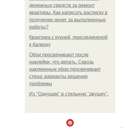
денежных средств за ремонт
квартиры. Как написать расписку в
получении денег за выполненные
работы?
Квартира с кухней, присоединеной
к балкону
Обои просвечивают после
наклейки, что делать. Сквозь
наклеенные обои просвечивает
стена: варианты решения
проблемы
Из "Однушки" в стильную "двушку".
.