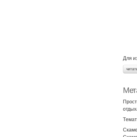
Для и
читат
Мет
Прост
отдых
Темат
Скаме
Скаме