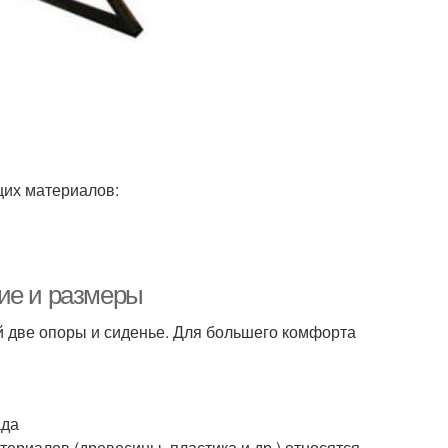
щих материалов:
ие и размеры
й две опоры и сиденье. Для большего комфорта
ада
териалов (древесины, пластика и др.) относятся