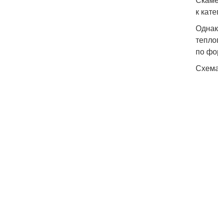
к кат
Однак
тепло
по фо
Схема