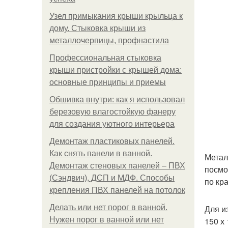
Узел примыкания крыши крыльца к
дому. Стыковка крыши из
металлочерпицы, профнастила
Профессиональная стыковка
крыши пристройки с крышей дома:
основные принципы и приемы
Обшивка внутри: как я использовал
березовую влагостойкую фанеру
для создания уютного интерьера
Демонтаж пластиковых панелей.
Как снять панели в ванной.
Метал
Демонтаж стеновых панелей – ПВХ
посмо
(Сэндвич), ДСП и МДФ. Способы
по кр
крепления ПВХ панелей на потолок
Делать или нет порог в ванной.
Для и
Нужен порог в ванной или нет
150 х