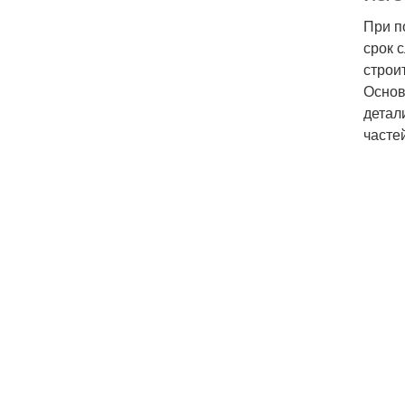
При п
срок 
строи
Основ
детал
часте