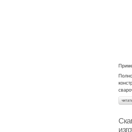
Приме
Полно
конст
сваро
читат
Ска
изг