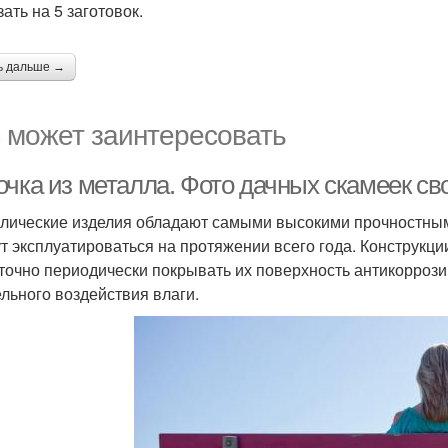
ать на 5 заготовок.
ь дальше →
 может заинтересовать
очка из металла. Фото дачных скамеек св
лические изделия обладают самыми высокими прочностным
ут эксплуатироваться на протяжении всего года. Конструкц
точно периодически покрывать их поверхность антикоррози
ельного воздействия влаги.