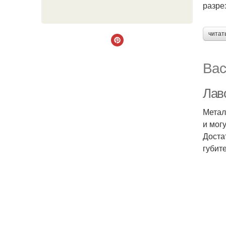
разрез
читат
Вас
Лав
Метал
и мог
Доста
губит