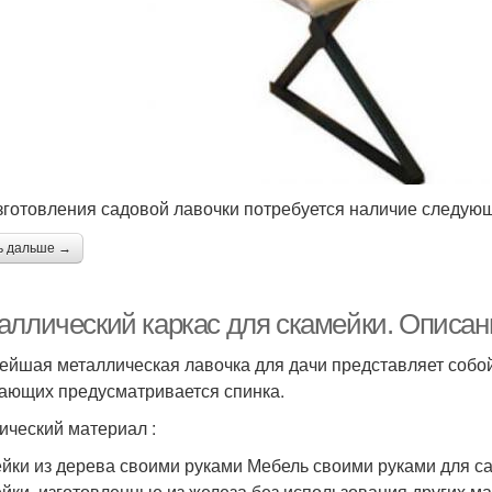
зготовления садовой лавочки потребуется наличие следую
ь дальше →
аллический каркас для скамейки. Описан
ейшая металлическая лавочка для дачи представляет собо
ающих предусматривается спинка.
ический материал :
йки из дерева своими руками Мебель своими руками для с
йки, изготовленные из железа без использования других ма