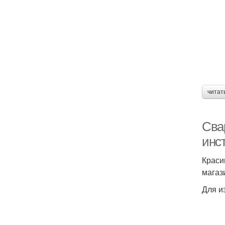
читат
Сва
инс
Краси
магаз
Для и