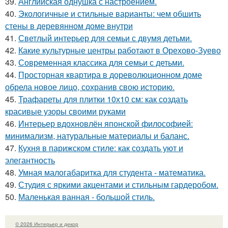
39.
Английская однушка с настроением.
40.
Экологичные и стильные варианты: чем обшить
стены в деревянном доме внутри
41.
Светлый интерьер для семьи с двумя детьми.
42.
Какие культурные центры работают в Орехово-Зуево
43.
Современная классика для семьи с детьми.
44.
Просторная квартира в дореволюционном доме
обрела новое лицо, сохранив свою историю.
45.
Трафареты для плитки 10х10 см: как создать
красивые узоры своими руками
46.
Интерьер вдохновлён японской философией:
минимализм, натуральные материалы и баланс.
47.
Кухня в парижском стиле: как создать уют и
элегантность
48.
Умная малогабаритка для студента - математика.
49.
Студия с яркими акцентами и стильным гардеробом.
50.
Маленькая ванная - большой стиль.
© 2026 Интерьер и декор