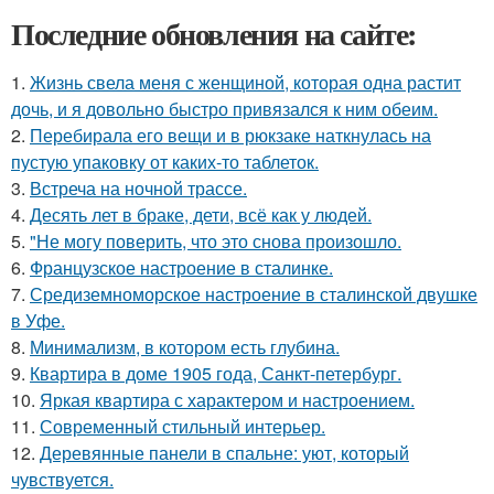
Последние обновления на сайте:
1.
Жизнь свела меня с женщиной, которая одна растит
дочь, и я довольно быстро привязался к ним обеим.
2.
Перебирала его вещи и в рюкзаке наткнулась на
пустую упаковку от каких-то таблеток.
3.
Встреча на ночной трассе.
4.
Десять лет в браке, дети, всё как у людей.
5.
"Не могу поверить, что это снова произошло.
6.
Французское настроение в сталинке.
7.
Средиземноморское настроение в сталинской двушке
в Уфе.
8.
Минимализм, в котором есть глубина.
9.
Квартира в доме 1905 года, Санкт-петербург.
10.
Яркая квартира с характером и настроением.
11.
Современный стильный интерьер.
12.
Деревянные панели в спальне: уют, который
чувствуется.