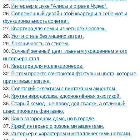
25.
Интерьер в духе "Алисы в стране Чудес".
26.
Современный дизайн этой квартиры в себе уют и
функциональность сочетает.
27.
Квартира для семьи из четырёх человек.
28.
Уют и стиль без лишних затрат.
29.
Лаконичность со стилем.
30.
Сочный зеленый цвет главным украшением этого
интерьера стал.
31.
Квартира для коллекционеров.
32.
В этом проекте сочетаются фактуры и цвета, которые
притягивают взгляд.
33.
Советский эклектизм с винтажным акцентом.
34.
Крутая евродвушка, вдохновлённая экзотикой.
35.
Старый комод - не повод для свалки, а отличный
шанс проявить фантазию.
36.
Как в загородном доме, но в городе.
37.
Яркий интерьер с розовыми акцентами.
38.
Интерьер с характером и металлическими нотками.