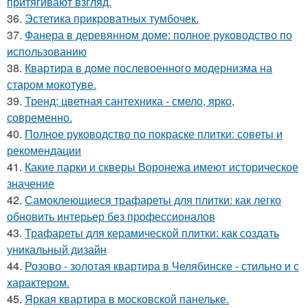
притягивают взгляд.
36.
Эстетика прикроватных тумбочек.
37.
Фанера в деревянном доме: полное руководство по
использованию
38.
Квартира в доме послевоенного модернизма на
старом мокотуве.
39.
Тренд: цветная сантехника - смело, ярко,
современно.
40.
Полное руководство по покраске плитки: советы и
рекомендации
41.
Какие парки и скверы Воронежа имеют историческое
значение
42.
Самоклеющиеся трафареты для плитки: как легко
обновить интерьер без профессионалов
43.
Трафареты для керамической плитки: как создать
уникальный дизайн
44.
Розово - золотая квартира в Челябинске - стильно и с
характером.
45.
Яркая квартира в московской панельке.