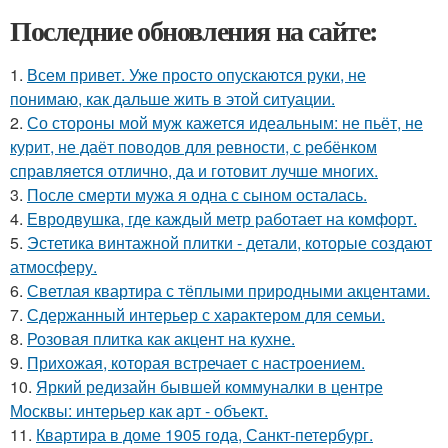
Последние обновления на сайте:
1.
Всем привет. Уже просто опускаются руки, не
понимаю, как дальше жить в этой ситуации.
2.
Со стороны мой муж кажется идеальным: не пьёт, не
курит, не даёт поводов для ревности, с ребёнком
справляется отлично, да и готовит лучше многих.
3.
После смерти мужа я одна с сыном осталась.
4.
Евродвушка, где каждый метр работает на комфорт.
5.
Эстетика винтажной плитки - детали, которые создают
атмосферу.
6.
Светлая квартира с тёплыми природными акцентами.
7.
Сдержанный интерьер с характером для семьи.
8.
Розовая плитка как акцент на кухне.
9.
Прихожая, которая встречает с настроением.
10.
Яркий редизайн бывшей коммуналки в центре
Москвы: интерьер как арт - объект.
11.
Квартира в доме 1905 года, Санкт-петербург.