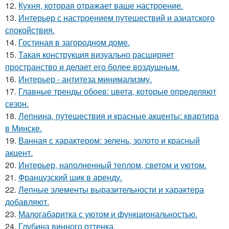
12.
Кухня, которая отражает ваше настроение.
13.
Интерьер с настроением путешествий и азиатского
спокойствия.
14.
Гостиная в загородном доме.
15.
Такая конструкция визуально расширяет
пространство и делает его более воздушным.
16.
Интерьер - антитеза минимализму.
17.
Главные тренды обоев: цвета, которые определяют
сезон.
18.
Лепнина, путешествия и красные акценты: квартира
в Минске.
19.
Ванная с характером: зелень, золото и красный
акцент.
20.
Интерьер, наполненный теплом, светом и уютом.
21.
Французский шик в аренду.
22.
Лепные элементы выразительности и характера
добавляют.
23.
Малогабаритка с уютом и функциональностью.
24.
Глубина винного оттенка.