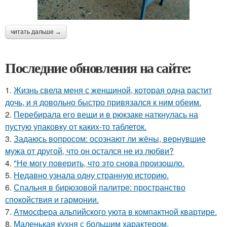
читать дальше →
Последние обновления на сайте:
1.
Жизнь свела меня с женщиной, которая одна растит
дочь, и я довольно быстро привязался к ним обеим.
2.
Перебирала его вещи и в рюкзаке наткнулась на
пустую упаковку от каких-то таблеток.
3.
Задаюсь вопросом: осознают ли жёны, вернувшие
мужа от другой, что он остался не из любви?
4.
"Не могу поверить, что это снова произошло.
5.
Недавно узнала одну странную историю.
6.
Спальня в бирюзовой палитре: пространство
спокойствия и гармонии.
7.
Атмосфера альпийского уюта в компактной квартире.
8.
Маленькая кухня с большим характером.