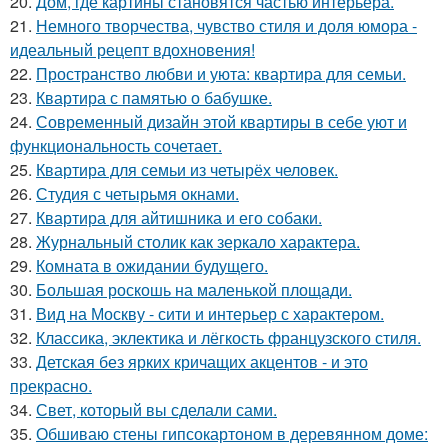
20.
Дом, где картины становятся частью интерьера.
21.
Немного творчества, чувство стиля и доля юмора -
идеальный рецепт вдохновения!
22.
Пространство любви и уюта: квартира для семьи.
23.
Квартира с памятью о бабушке.
24.
Современный дизайн этой квартиры в себе уют и
функциональность сочетает.
25.
Квартира для семьи из четырёх человек.
26.
Студия с четырьмя окнами.
27.
Квартира для айтишника и его собаки.
28.
Журнальный столик как зеркало характера.
29.
Комната в ожидании будущего.
30.
Большая роскошь на маленькой площади.
31.
Вид на Москву - сити и интерьер с характером.
32.
Классика, эклектика и лёгкость французского стиля.
33.
Детская без ярких кричащих акцентов - и это
прекрасно.
34.
Свет, который вы сделали сами.
35.
Обшиваю стены гипсокартоном в деревянном доме: