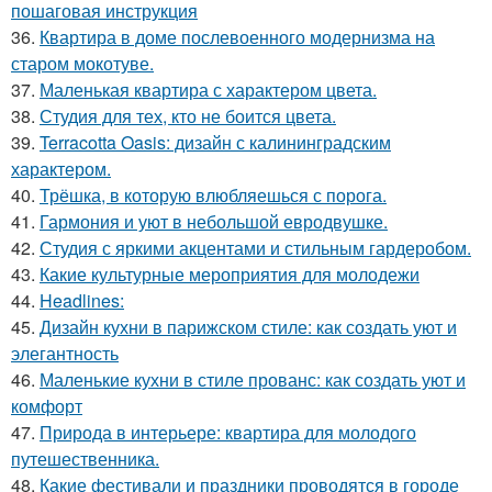
пошаговая инструкция
36.
Квартира в доме послевоенного модернизма на
старом мокотуве.
37.
Маленькая квартира с характером цвета.
38.
Студия для тех, кто не боится цвета.
39.
Terracotta Oasis: дизайн с калининградским
характером.
40.
Трёшка, в которую влюбляешься с порога.
41.
Гармония и уют в небольшой евродвушке.
42.
Студия с яркими акцентами и стильным гардеробом.
43.
Какие культурные мероприятия для молодежи
44.
Headlines:
45.
Дизайн кухни в парижском стиле: как создать уют и
элегантность
46.
Маленькие кухни в стиле прованс: как создать уют и
комфорт
47.
Природа в интерьере: квартира для молодого
путешественника.
48.
Какие фестивали и праздники проводятся в городе