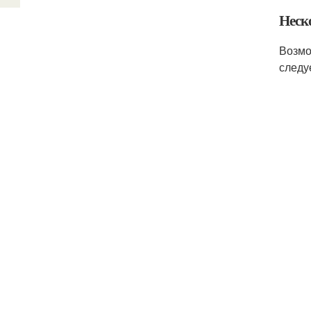
Неск
Возмо
следу