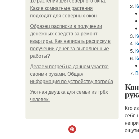
10 растений для северного окна.
К
Какие комнатные растения
подходят для северных окон
Образец расписки в получении
денежных средств за ремонт
К
квартиры. Как написать расписку в
К
получении денег за выполненные
К
работы?
К
Делаем погреб на дачном участке
В
своими руками. Общая
информация по устройству погреба
Кон
рук
Уютная двушка для семьи из трёх
человек.
Кто и
себя 
непри
ощути