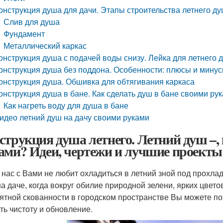
онструкция душа для дачи. Этапы строительства летнего д
Слив для душа
Фундамент
Металлический каркас
онструкция душа с подачей воды снизу. Лейка для летнего 
онструкция душа без поддона. Особенности: плюсы и мину
онструкция душа. Обшивка для обтягивания каркаса
онструкция душа в бане. Как сделать душ в бане своими ру
Как нагреть воду для душа в бане
идео летний душ на дачу своими руками
струкция душа летнего. Летний душ –, 
ами? Идеи, чертежи и лучшие проекты 
з нас с Вами не любит охладиться в летний зной под прохл
на даче, когда вокруг обилие природной зелени, ярких цвето
ятной скованности в городском пространстве Вы можете п
ть чистоту и обновление.