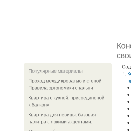
Кон
сво
Сод
Популярные материалы
К
п
Проход между кроватью и стеной.
Правила эргономики спальни
Квартира с кухней, присоединеной
к балкону
Квартира для певицы: базовая
палитра с яркими акцентами.