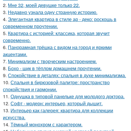
2.
Мне 32, моей девушке только 22.
3.
Недавно узнала одну странную историю.
4.
Элегантная квартира в стиле ар - деко: роскошь в
современном прочтении.
5.
Квартира с историей: классика, которая звучит
современно.
6.
Панорамная трёшка с видом на город и яркими
акцентами.
7.
Минимализм с творческим настроением.
8.
Бохо - шик в тёплом домашнем прочтении.
9.
Спокойствие в деталях: спальня в духе минимализма.
10.
Спальня в бирюзовой палитре: пространство
спокойствия и гармонии.
11.
Однушка в типовой панельке для молодого доктора.
12.
Софт - модерн: интерьер, который дышит.
13.
Интерьер как галерея: квартира для коллекции
искусства.
14.
Тёмный монохром с характером.