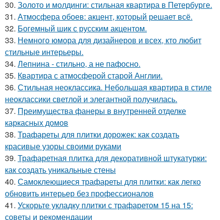
30.
Золото и молдинги: стильная квартира в Петербурге.
31.
Атмосфера обоев: акцент, который решает всё.
32.
Богемный шик с русским акцентом.
33.
Немного юмора для дизайнеров и всех, кто любит
стильные интерьеры.
34.
Лепнина - стильно, а не пафосно.
35.
Квартира с атмосферой старой Англии.
36.
Стильная неоклассика. Небольшая квартира в стиле
неоклассики светлой и элегантной получилась.
37.
Преимущества фанеры в внутренней отделке
каркасных домов
38.
Трафареты для плитки дорожек: как создать
красивые узоры своими руками
39.
Трафаретная плитка для декоративной штукатурки:
как создать уникальные стены
40.
Самоклеющиеся трафареты для плитки: как легко
обновить интерьер без профессионалов
41.
Ускорьте укладку плитки с трафаретом 15 на 15:
советы и рекомендации