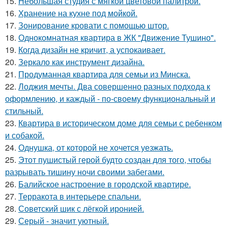
15.
Небольшая студия с мягкой цветовой палитрой.
16.
Хранение на кухне под мойкой.
17.
Зонирование кровати с помощью штор.
18.
Однокомнатная квартира в ЖК "Движение Тушино".
19.
Когда дизайн не кричит, а успокаивает.
20.
Зеркало как инструмент дизайна.
21.
Продуманная квартира для семьи из Минска.
22.
Лоджия мечты. Два совершенно разных подхода к
оформлению, и каждый - по-своему функциональный и
стильный.
23.
Квартира в историческом доме для семьи с ребенком
и собакой.
24.
Однушка, от которой не хочется уезжать.
25.
Этот пушистый герой будто создан для того, чтобы
разрывать тишину ночи своими забегами.
26.
Балийское настроение в городской квартире.
27.
Терракота в интерьере спальни.
28.
Советский шик с лёгкой иронией.
29.
Серый - значит уютный.