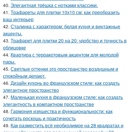
40.
Элегантная трёшка с нотками классики.
41.
Трафареты для плитки 10х10 см: как преобразить
ваш интерьер
42.
Сталинка с характером: белая кухня и винтажные
акценты.
43.
Трафарет для плитки 20 на 20: удобство и точность в
облицовке
44.
Квартира с терракотовым акцентом для молодой
пары.
45.
Светлые оттенки это пространство воздушным и
спокойным делают.
46.
Дизайн кухонь во французском стиле: как создать
элегантное пространство
47.
Маленькая кухня в французском стиле: как создать
элегантность в компактном пространстве
48.
Гармония изящества и функциональности: как
сочетать роскошь и практичность
49.
Как разместить всё необходимое на 28 квадратах и