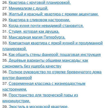
26.
Квартира с круговой планировкой.
27.
Минимализм с душой.
28.
Желтый и красный: квартира с яркими акцентами.
29.
Квартира в сливовом настроении.
30.
Когда кухня почти невидимой становится.
31.
Студия, которая как двушка.
32.
Мансардная магия Петербурга.
33.
Компактная квартира с яркой кухней и продуманной
планировкой.
34.
Как обшить стены фанерой: пошаговая инструкция
35.
Дешёвые варианты обшивки мансарды: как
сэкономить без ущерба качеству
36.
Полное руководство по отделке бревенчатого дома
внутри фанерой
37.
Современная классика с жизнерадостным
настроением.
38.
Пространство для творческой пары из
киноиндустрии.
39.
Экостиль в московской квартире.