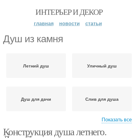
ИНТЕРЬЕР И ДЕКОР
главная
новости
статьи
Душ из камня
Летний душ
Уличный душ
Душ для дачи
Слив для душа
Показать все
Конструкция душа летнего.
Душ с подачей
Лейка для летнего душа