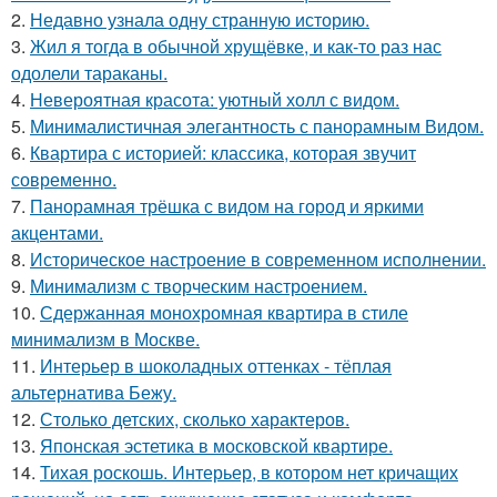
2.
Недавно узнала одну странную историю.
3.
Жил я тогда в обычной хрущёвке, и как-то раз нас
одолели тараканы.
4.
Невероятная красота: уютный холл с видом.
5.
Минималистичная элегантность с панорамным Видом.
6.
Квартира с историей: классика, которая звучит
современно.
7.
Панорамная трёшка с видом на город и яркими
акцентами.
8.
Историческое настроение в современном исполнении.
9.
Минимализм с творческим настроением.
10.
Сдержанная монохромная квартира в стиле
минимализм в Москве.
11.
Интерьер в шоколадных оттенках - тёплая
альтернатива Бежу.
12.
Столько детских, сколько характеров.
13.
Японская эстетика в московской квартире.
14.
Тихая роскошь. Интерьер, в котором нет кричащих