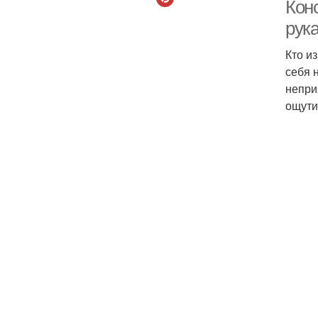
Конс
рук
Кто и
себя 
непри
ощути