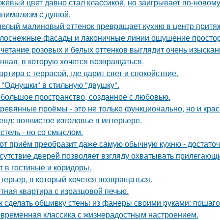
жевый цвет давно стал классикой, но заигрывает по-новому
нимализм с душой.
елый малиновый оттенок превращает кухню в центр притя
лоснежные фасады и лаконичные линии ощущение простор
четание розовых и белых оттенков выглядит очень изыскан
нная, в которую хочется возвращаться.
артира с террасой, где царит свет и спокойствие.
 "Однушки" в стильную "двушку".
большое пространство, созданное с любовью.
ревянные проёмы - это не только функционально, но и крас
енд: волнистое изголовье в интерьере.
стель - но со смыслом.
от приём преобразит даже самую обычную кухню - достато
сутствие дверей позволяет взгляду охватывать прилегающи
т в гостиные и коридоры.
терьер, в который хочется возвращаться.
тная квартира с изразцовой печью.
к сделать обшивку стены из фанеры своими руками: пошаг
временная классика с жизнерадостным настроением.