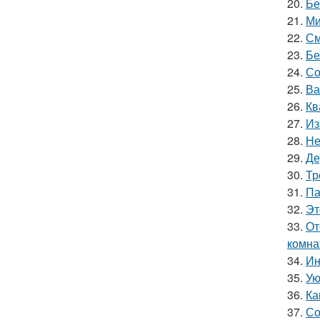
20.
Бе
21.
Ми
22.
См
23.
Бе
24.
Со
25.
Ва
26.
Кв
27.
Из
28.
Не
29.
Де
30.
Тр
31.
Па
32.
Эт
33.
От
комна
34.
Ин
35.
Ую
36.
Ка
37.
Со