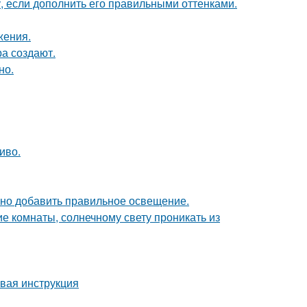
, если дополнить его правильными оттенками.
жения.
а создают.
но.
иво.
чно добавить правильное освещение.
е комнаты, солнечному свету проникать из
овая инструкция