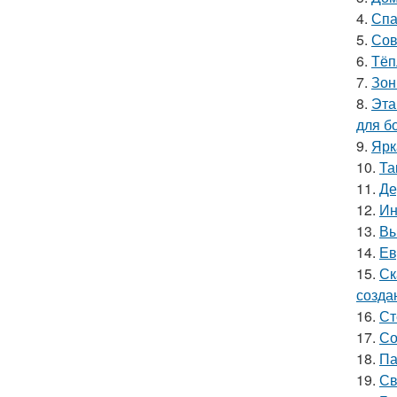
4.
Спа
5.
Сов
6.
Тёп
7.
Зон
8.
Эта
для б
9.
Ярк
10.
Та
11.
Де
12.
Ин
13.
Вы
14.
Ев
15.
Ск
созда
16.
Ст
17.
Со
18.
Па
19.
Св