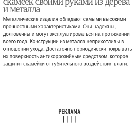
скамеек своими руками из дерева
и металла
Металлические изделия обладают самыми высокими
прочностными характеристиками. Они надежны,
Деревянные скамейки
Скамейки из пластика
долговечны и могут эксплуатироваться на протяжении
всего года. Конструкции из металла неприхотливы в
отношении ухода. Достаточно периодически покрывать
их поверхность антикоррозийным средством, которое
Скамейки со столиком
Скамейка для дачи
защитит скамейки от губительного воздействия влаги.
Металлические
скамейки