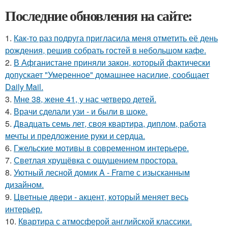
Последние обновления на сайте:
1.
Как-то раз подруга пригласила меня отметить её день
рождения, решив собрать гостей в небольшом кафе.
2.
В Афганистане приняли закон, который фактически
допускает "Умеренное" домашнее насилие, сообщает
Daily Mail.
3.
Мне 38, жене 41, у нас четверо детей.
4.
Врачи сделали узи - и были в шоке.
5.
Двадцать семь лет, своя квартира, диплом, работа
мечты и предложение руки и сердца.
6.
Гжельские мотивы в современном интерьере.
7.
Светлая хрущёвка с ощущением простора.
8.
Уютный лесной домик A - Frame с изысканным
дизайном.
9.
Цветные двери - акцент, который меняет весь
интерьер.
10.
Квартира с атмосферой английской классики.