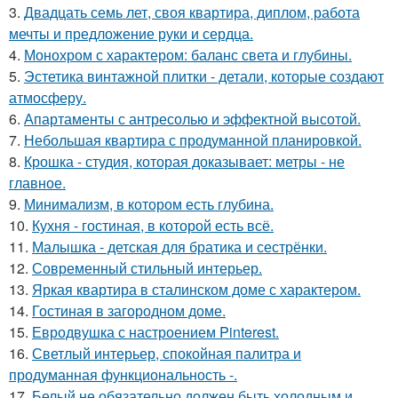
3.
Двадцать семь лет, своя квартира, диплом, работа
мечты и предложение руки и сердца.
4.
Монохром с характером: баланс света и глубины.
5.
Эстетика винтажной плитки - детали, которые создают
атмосферу.
6.
Апартаменты с антресолью и эффектной высотой.
7.
Небольшая квартира с продуманной планировкой.
8.
Крошка - студия, которая доказывает: метры - не
главное.
9.
Минимализм, в котором есть глубина.
10.
Кухня - гостиная, в которой есть всё.
11.
Малышка - детская для братика и сестрёнки.
12.
Современный стильный интерьер.
13.
Яркая квартира в сталинском доме с характером.
14.
Гостиная в загородном доме.
15.
Евродвушка с настроением Pinterest.
16.
Светлый интерьер, спокойная палитра и
продуманная функциональность -.
17.
Белый не обязательно должен быть холодным и