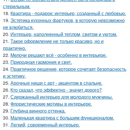
стерильным.
18.
Квартира - подарок: интерьер, созданный с любовью.
19.
Эстетика кухонных фартуков, в которую невозможно
не влюбиться.
20.
Интерьер, наполненный теплом, светом и уютом.
21.
Такое оформление не только красиво, но и
практично.
22.
Мелочи решают всё - особенно в интерьере.
23.
Природная гармония и свет.
24.
Практичное решение, которое сочетает безопасность
и эстетику.
25.
Арочные ниши с арт - акцентом в спальне.
26.
Кто сказал, что эффектно - значит дорого?
27.
Сдержанный интерьер для молодого мужчины.
28.
Флористические мотивы в интерьере.
29.
Глубина винного оттенка.
30.
Маленькая квартира с большим функционалом.
31.
Легкий, современный интерьер.