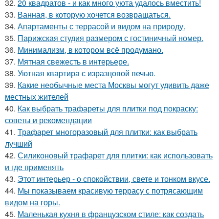
32.
20 квадратов - и как много уюта удалось вместить!
33.
Ванная, в которую хочется возвращаться.
34.
Апартаменты с террасой и видом на природу.
35.
Парижская студия размером с гостиничный номер.
36.
Минимализм, в котором всё продумано.
37.
Мятная свежесть в интерьере.
38.
Уютная квартира с изразцовой печью.
39.
Какие необычные места Москвы могут удивить даже
местных жителей
40.
Как выбрать трафареты для плитки под покраску:
советы и рекомендации
41.
Трафарет многоразовый для плитки: как выбрать
лучший
42.
Силиконовый трафарет для плитки: как использовать
и где применять
43.
Этот интерьер - о спокойствии, свете и тонком вкусе.
44.
Мы показываем красивую террасу с потрясающим
видом на горы.
45.
Маленькая кухня в французском стиле: как создать