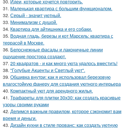
30.
Идеи, которые хочется повторить.
31.
Маленькая квартира с большим функционалом.
32.
Серый - значит уютный.
33.
Минимализм с душой.
34.
Квартира для айтишника и его собаки.
35.
Водная гладь, березы и кот Марсель: квартира с
террасой в Москве.
36.
Белоснежные фасады и лаконичные линии
ощущение простора создают.
37.
20 квадратов - и как много уюта удалось вместить!
38.
"Голубые Акценты и Светлый уют".
39.
Обшивка внутри: как я использовал березовую
влагостойкую фанеру для создания уютного интерьера
40.
Компактный уют для арендного жилья.
41.
Трафареты для плитки 30х30: как создать красивые
узоры своими руками
42.
Делимся важным правилом, которое сэкономит вам
время и деньги.
43.
Дизайн кухни в стиле прованс: как создать уютную