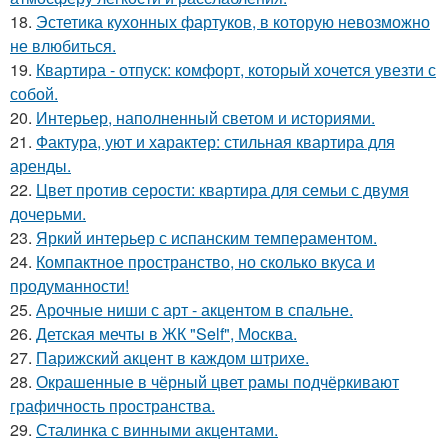
18.
Эстетика кухонных фартуков, в которую невозможно
не влюбиться.
19.
Квартира - отпуск: комфорт, который хочется увезти с
собой.
20.
Интерьер, наполненный светом и историями.
21.
Фактура, уют и характер: стильная квартира для
аренды.
22.
Цвет против серости: квартира для семьи с двумя
дочерьми.
23.
Яркий интерьер с испанским темпераментом.
24.
Компактное пространство, но сколько вкуса и
продуманности!
25.
Арочные ниши с арт - акцентом в спальне.
26.
Детская мечты в ЖК "Self", Москва.
27.
Парижский акцент в каждом штрихе.
28.
Окрашенные в чёрный цвет рамы подчёркивают
графичность пространства.
29.
Сталинка с винными акцентами.