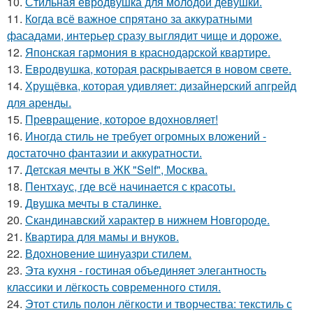
10.
Стильная евродвушка для молодой девушки.
11.
Когда всё важное спрятано за аккуратными
фасадами, интерьер сразу выглядит чище и дороже.
12.
Японская гармония в краснодарской квартире.
13.
Евродвушка, которая раскрывается в новом свете.
14.
Хрущёвка, которая удивляет: дизайнерский апгрейд
для аренды.
15.
Превращение, которое вдохновляет!
16.
Иногда стиль не требует огромных вложений -
достаточно фантазии и аккуратности.
17.
Детская мечты в ЖК "Self", Москва.
18.
Пентхаус, где всё начинается с красоты.
19.
Двушка мечты в сталинке.
20.
Скандинавский характер в нижнем Новгороде.
21.
Квартира для мамы и внуков.
22.
Вдохновение шинуазри стилем.
23.
Эта кухня - гостиная объединяет элегантность
классики и лёгкость современного стиля.
24.
Этот стиль полон лёгкости и творчества: текстиль с