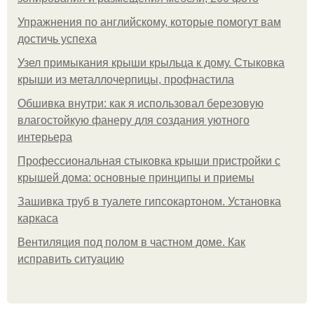
Упражнения по английскому, которые помогут вам
достичь успеха
Узел примыкания крыши крыльца к дому. Стыковка
крыши из металлочерпицы, профнастила
Обшивка внутри: как я использовал березовую
влагостойкую фанеру для создания уютного
интерьера
Профессиональная стыковка крыши пристройки с
крышей дома: основные принципы и приемы
Зашивка труб в туалете гипсокартоном. Установка
каркаса
Вентиляция под полом в частном доме. Как
исправить ситуацию