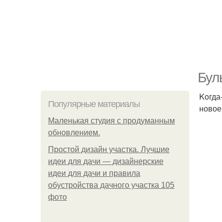
Бул
Koгда
Популярные материалы
новое
Маленькая студия с продуманным
обновлением.
Простой дизайн участка. Лучшие
идеи для дачи — дизайнерские
идеи для дачи и правила
обустройства дачного участка 105
фото