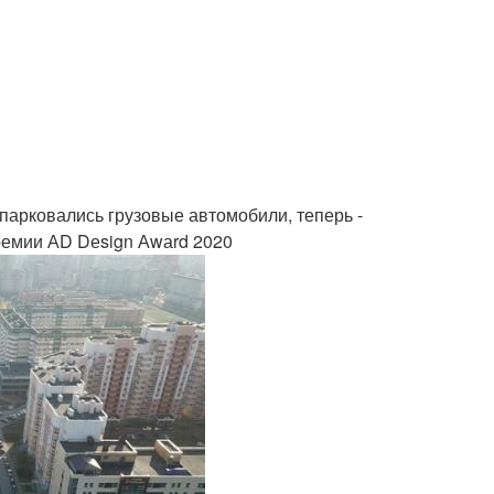
 парковались грузовые автомобили, теперь -
ремии АD Dеsign Аwаrd 2020