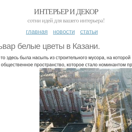
ИНТЕРЬЕР И ДЕКОР
сотни идей для вашего интерьера!
главная
новости
статьи
ьвар белые цветы в Казани.
-то здecь была нacыпь из строительного муcopa, на котopoй
 общественное пpocтpaнство, котopoe стало номинантом п