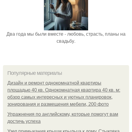
Два года мы были вместе - любовь, страсть, планы на
свадьбу.
Популярные материалы
Дизайн и ремонт однокомнатной квартиры
площадью 40 кв. Однокомнатная квартира 40 кв. м:
обзор самых интересных и уютных планировок,
зонирования и размещения мебели, 200 фото
Упражнения по английскому, которые помогут вам
достичь успеха
Узел примыкания крыши крыльца к дому. Стыковка