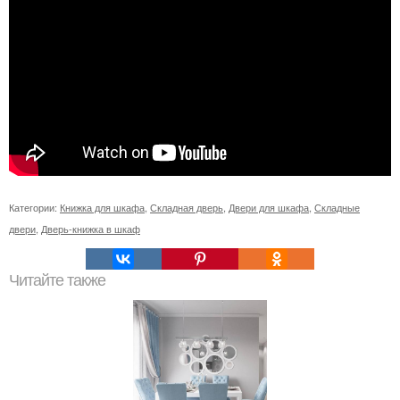
Категории:
Книжка для шкафа
,
Складная дверь
,
Двери для шкафа
,
Складные
двери
,
Дверь-книжка в шкаф
Читайте также