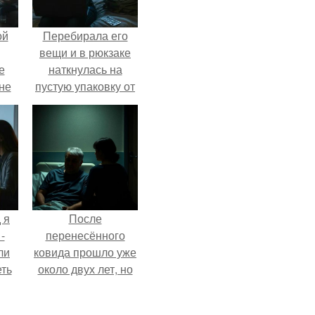
ой
Перебирала его
вещи и в рюкзаке
е
наткнулась на
 не
пустую упаковку от
для
каких-то таблеток.
и
е
 я
После
-
перенесённого
ли
ковида прошло уже
еть
около двух лет, но
 не
тот период до сих
пор вспоминается