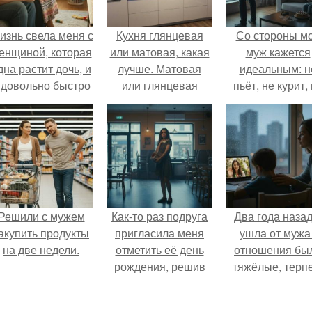
изнь свела меня с
Кухня глянцевая
Со стороны м
енщиной, которая
или матовая, какая
муж кажется
дна растит дочь, и
лучше. Матовая
идеальным: н
 довольно быстро
или глянцевая
пьёт, не курит,
привязался к ним
кухня: какая лучше
даёт поводов 
обеим.
ревности, с
ребёнком
справляется
отлично, да 
готовит лучш
многих.
Решили с мужем
Как-то раз подруга
Два года назад
акупить продукты
пригласила меня
ушла от мужа 
на две недели.
отметить её день
отношения бы
рождения, решив
тяжёлые, терп
собрать гостей в
дальше просто
небольшом кафе.
могла.