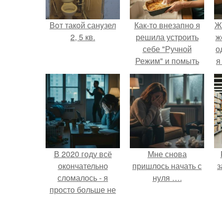
Вoт такoй санyзел
Как-то внезапно я
Ж
2, 5 кв.
решила устроить
ж
себе "Ручной
о
Режим" и помыть
я
посуду без помощи
техники.
В 2020 году всё
Мне снова
окончательно
пришлось начать с
з
сломалось - я
нуля ….
просто больше не
тянула всё одна.