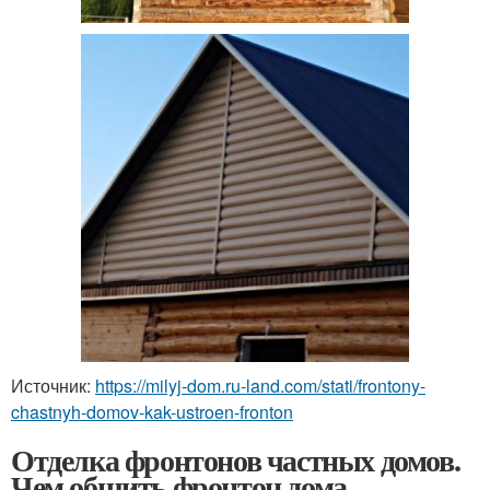
Источник:
https://milyj-dom.ru-land.com/stati/frontony-
chastnyh-domov-kak-ustroen-fronton
Отделка фронтонов частных домов.
Чем обшить фронтон дома