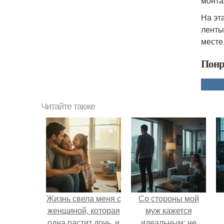
монта
На эт
ленты
месте
Понр
Читайте также
Жизнь свела меня с
Со стороны мой
женщиной, которая
муж кажется
одна растит дочь, и
идеальным: не