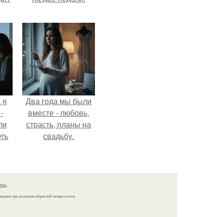
 я
Два года мы были
-
вместе - любовь,
ли
страсть, планы на
еть
свадьбу.
 не
язь
решено при указании обратной гиперссылки.