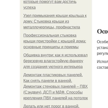
которые помогут вам достичь
успеха
Узел примыкания крыши крыльца к
дому. Стыковка крыши из
металлочерпицы, профнастила
Осо
Профессиональная стыковка
Особе
крыши пристройки с крышей дома:
устан
основные принципы и приемы
регул
Обшивка внутри: как я использовал
Испол
березовую влагостойкую фанеру
соста
для создания уютного интерьера
Демонтаж пластиковых панелей.
Как снять панели в ванной.
Демонтаж стеновых панелей – ПВХ
(Сэндвич), ДСП и МДФ. Способы
крепления ПВХ панелей на потолок
Делать или нет порог в ванной.