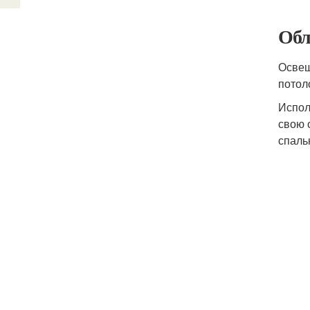
Обл
Освещ
потол
Испол
свою 
спаль