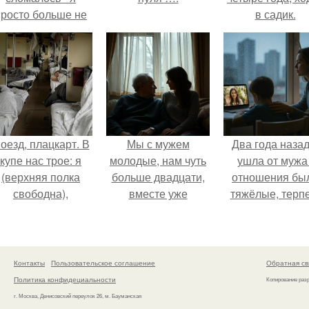
просто больше не
в садик.
тянула всё одна.
оезд, плацкарт. В
Мы с мужем
Два года назад
купе нас трое: я
молодые, нам чуть
ушла от мужа 
(верхняя полка
больше двадцати,
отношения бы
свободна),
вместе уже
тяжёлые, терп
напротив -
несколько лет, есть
дальше просто
женщина лет
маленький ребёнок
могла.
сорока с дочкой
- сыну всего год.
примерно десяти.
Контакты
Пользовательское соглашение
Обратная св
Политика конфидециальности
Копирование раз
г. Москва, Денисовский переулок 26, м. Бауманская