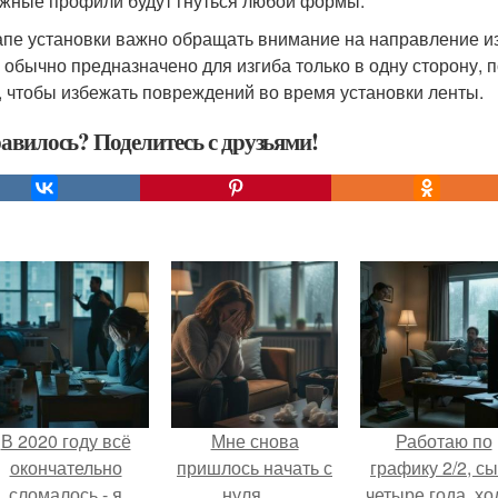
жные профили будут гнуться любой формы.
апе установки важно обращать внимание на направление и
 обычно предназначено для изгиба только в одну сторону, 
, чтобы избежать повреждений во время установки ленты.
авилось? Поделитесь с друзьями!
В 2020 году всё
Мне снова
Работаю по
окончательно
пришлось начать с
графику 2/2, с
сломалось - я
нуля ….
четыре года, хо