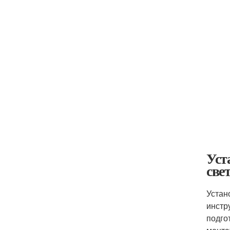
Уст
све
Устан
инстр
подго