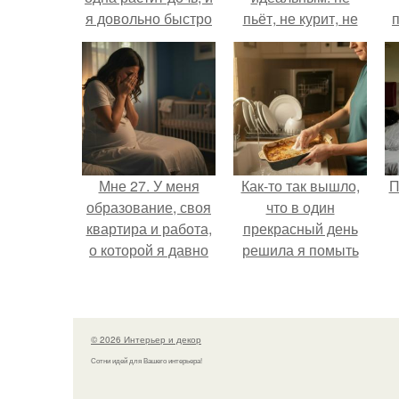
я довольно быстро
пьёт, не курит, не
привязался к ним
даёт поводов для
обеим.
ревности, с
ребёнком
справляется
отлично, да и
готовит лучше
многих.
Мне 27. У меня
Как-то так вышло,
П
образование, своя
что в один
квартира и работа,
прекрасный день
о которой я давно
решила я помыть
мечтала.
посуду вручную,
оставив технику в
покое.
© 2026 Интерьер и декор
Сотни идей для Вашего интерьера!