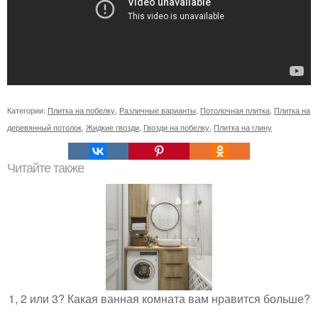
Категории:
Плитка на побелку
,
Различные варианты
,
Потолочная плитка
,
Плитка на
деревянный потолок
,
Жидкие гвозди
,
Гвозди на побелку
,
Плитка на глину
Читайте также
1, 2 или 3? Какая ванная комната вам нравится больше?