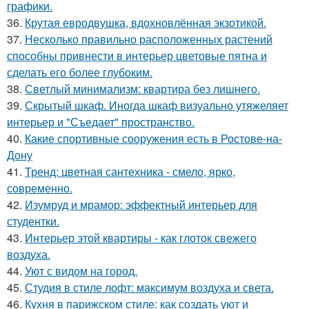
графики.
36.
Крутая евродвушка, вдохновлённая экзотикой.
37.
Несколько правильно расположенных растений
способны привнести в интерьер цветовые пятна и
сделать его более глубоким.
38.
Светлый минимализм: квартира без лишнего.
39.
Скрытый шкаф. Иногда шкаф визуально утяжеляет
интерьер и "Съедает" пространство.
40.
Какие спортивные сооружения есть в Ростове-на-
Дону
41.
Тренд: цветная сантехника - смело, ярко,
современно.
42.
Изумруд и мрамор: эффектный интерьер для
студентки.
43.
Интерьер этой квартиры - как глоток свежего
воздуха.
44.
Уют с видом на город.
45.
Студия в стиле лофт: максимум воздуха и света.
46.
Кухня в парижском стиле: как создать уют и