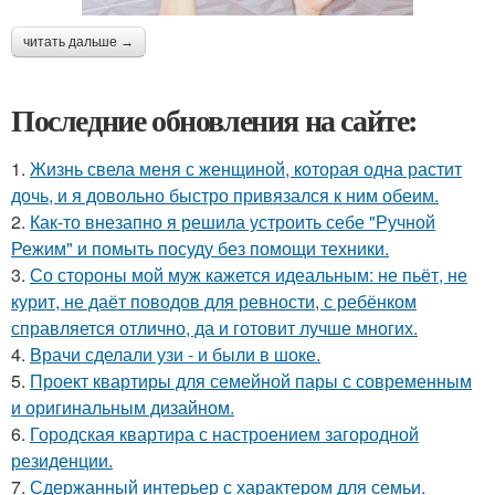
читать дальше →
Последние обновления на сайте:
1.
Жизнь свела меня с женщиной, которая одна растит
дочь, и я довольно быстро привязался к ним обеим.
2.
Как-то внезапно я решила устроить себе "Ручной
Режим" и помыть посуду без помощи техники.
3.
Со стороны мой муж кажется идеальным: не пьёт, не
курит, не даёт поводов для ревности, с ребёнком
справляется отлично, да и готовит лучше многих.
4.
Врачи сделали узи - и были в шоке.
5.
Проект квартиры для семейной пары с современным
и оригинальным дизайном.
6.
Городская квартира с настроением загородной
резиденции.
7.
Сдержанный интерьер с характером для семьи.