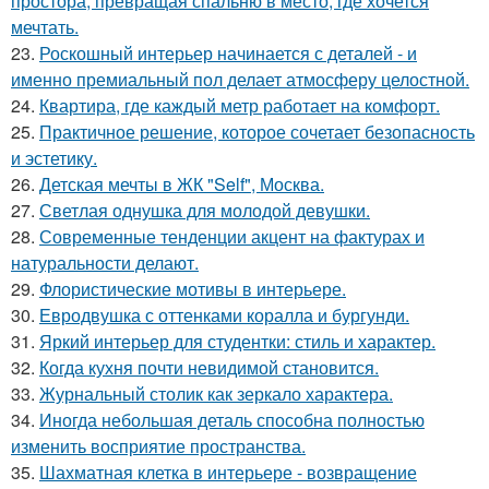
простора, превращая спальню в место, где хочется
мечтать.
23.
Роскошный интерьер начинается с деталей - и
именно премиальный пол делает атмосферу целостной.
24.
Квартира, где каждый метр работает на комфорт.
25.
Практичное решение, которое сочетает безопасность
и эстетику.
26.
Детская мечты в ЖК "Self", Москва.
27.
Светлая однушка для молодой девушки.
28.
Современные тенденции акцент на фактурах и
натуральности делают.
29.
Флористические мотивы в интерьере.
30.
Евродвушка с оттенками коралла и бургунди.
31.
Яркий интерьер для студентки: стиль и характер.
32.
Когда кухня почти невидимой становится.
33.
Журнальный столик как зеркало характера.
34.
Иногда небольшая деталь способна полностью
изменить восприятие пространства.
35.
Шахматная клетка в интерьере - возвращение