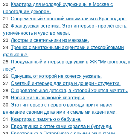
20.
Квартира для молодой художницы в Москве с
новогодним декором.
21.
Современный японский минимализм в Краснодаре.
22.
Французская эстетика. Этот интерьер - про лёгкость,
утончённость и чувство меры.
23.
Люстры и светильники из макраме.
24.
Трёшка с винтажными акцентами и стеклоблоками
фальконье.
25.
Продуманный интерьер однушки в ЖК "Микрогород в
лесу".
26.
Однушка, от которой не хочется уезжать.
27.
Светлый интерьер для отца и дочери - студентки.
28.
Очаровательная детская, в которой хочется мечтать.
29.
Новая жизнь знакомой квартиры.
30.
Этот интерьер с первого взгляда притягивает
внимание своими деталями и смелыми акцентами.
31.
Квартира с памятью о бабушке.
32.
Евродвушка с оттенками коралла и бургунди.
33.
Евротрёшка в Петербурге с яркими акцентами.