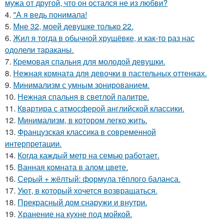
мужа от другой, что он остался не из любви?
4.
"А я ведь понимала!
5.
Мне 32, моей девушке только 22.
6.
Жил я тогда в обычной хрущёвке, и как-то раз нас
одолели тараканы.
7.
Кремовая спальня для молодой девушки.
8.
Нежная комната для девочки в пастельных оттенках.
9.
Минимализм с умным зонированием.
10.
Нежная спальня в светлой палитре.
11.
Квартира с атмосферой английской классики.
12.
Минимализм, в котором легко жить.
13.
Французская классика в современной
интерпретации.
14.
Когда каждый метр на семью работает.
15.
Ванная комната в алом цвете.
16.
Серый + жёлтый: формула тёплого баланса.
17.
Уют, в который хочется возвращаться.
18.
Прекрасный дом снаружи и внутри.
19.
Хранение на кухне под мойкой.