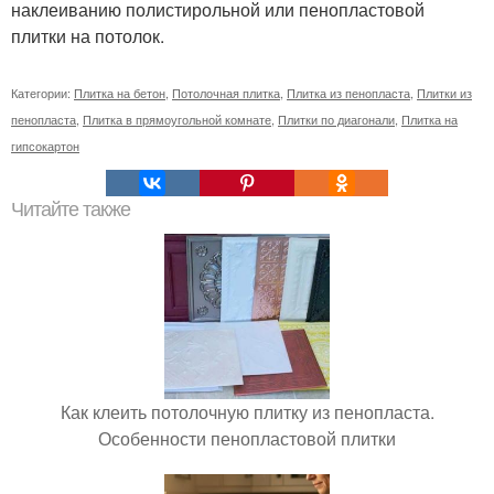
наклеиванию полистирольной или пенопластовой
плитки на потолок.
Категории:
Плитка на бетон
,
Потолочная плитка
,
Плитка из пенопласта
,
Плитки из
пенопласта
,
Плитка в прямоугольной комнате
,
Плитки по диагонали
,
Плитка на
гипсокартон
Читайте также
Как клеить потолочную плитку из пенопласта.
Особенности пенопластовой плитки