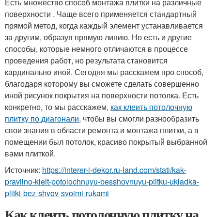
Есть множество способ монтажа плитки на различные
поверхности . Чаще всего применяется стандартный
прямой метод, когда каждый элемент устанавливается
за другим, образуя прямую линию. Но есть и другие
способы, которые немного отличаются в процессе
проведения работ, но результата становится
кардинально иной. Сегодня мы расскажем про способ,
благодаря которому вы сможете сделать совершенно
иной рисунок покрытия на поверхности потолка. Есть
конкретно, то мы расскажем,
как клеить потолочную
плитку по диагонали
, чтобы вы смогли разнообразить
свои знания в области ремонта и монтажа плитки, а в
помещении был потолок, красиво покрытый выбранной
вами плиткой.
Источник:
https://interer-i-dekor.ru-land.com/stati/kak-
pravilno-kleit-potolochnuyu-besshovnuyu-plitku-ukladka-
plitki-bez-shvov-svoimi-rukami
Как клеить потолочную плитку на