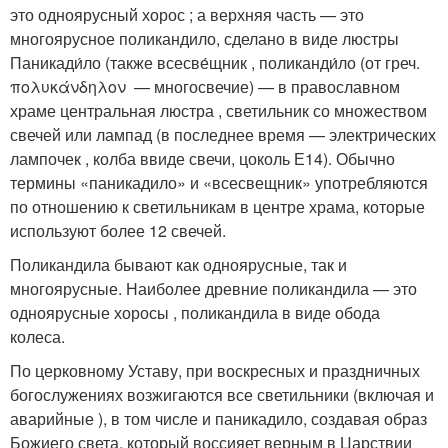
это одноярусный хорос ; а верхняя часть — это
многоярусное поликандило, сделано в виде люстры
Паникади́ло (также всесве́щник
, поликанди́ло
(от греч.
πολυκάνδηλον — многосвечие) — в православном
храме центральная люстра , светильник со множеством
свечей или лампад (в последнее время — электрических
лампочек , колба ввиде свечи, цоколь Е14). Обычно
термины «паникадило» и «всесвещник» употребляются
по отношению к светильникам в центре храма, которые
используют более 12 свечей
.
Поликандила бывают как одноярусные, так и
многоярусные. Наиболее древние поликандила — это
одноярусные хоросы , поликандила в виде обода
колеса.
По церковному Уставу, при воскресных и праздничных
богослужениях возжигаются все светильники (включая и
аварийные ), в том числе и паникадило, создавая образ
Божиего света, который воссияет верным в Царствии