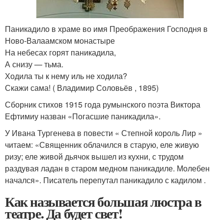
Паникадило в храме во имя Преображения Господня в
Ново-Валаамском монастыре
На небесах горят паникадила,
А снизу — тьма.
Ходила ты к нему иль не ходила?
Скажи сама! ( Владимир Соловьёв , 1895)
Сборник стихов 1915 года румынского поэта Виктора
Ефтимиу назван «Погасшие паникадила».
У Ивана Тургенева в повести « Степной король Лир »
читаем: «Священник облачился в старую, еле живую
ризу; еле живой дьячок вышел из кухни, с трудом
раздувая ладан в старом медном паникадиле. Молебен
начался
». Писатель перепутал паникадило с кадилом .
Как называется большая люстра в
театре. Да будет свет!