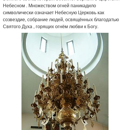
Небесном . Множеством огней паникадило
символически означает Небесную Церковь как
созвездие, собрание людей, освящённых благодатью
Святого Духа , горящих огнём любви к Богу.