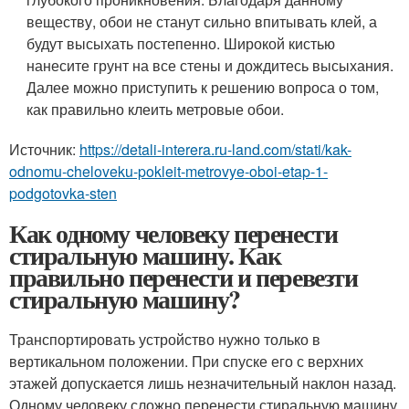
веществу, обои не станут сильно впитывать клей, а
будут высыхать постепенно. Широкой кистью
нанесите грунт на все стены и дождитесь высыхания.
Далее можно приступить к решению вопроса о том,
как правильно клеить метровые обои.
Источник:
https://detali-interera.ru-land.com/stati/kak-
odnomu-cheloveku-pokleit-metrovye-oboi-etap-1-
podgotovka-sten
Как одному человеку перенести
стиральную машину. Как
правильно перенести и перевезти
стиральную машину?
Транспортировать устройство нужно только в
вертикальном положении. При спуске его с верхних
этажей допускается лишь незначительный наклон назад.
Одному человеку сложно перенести стиральную машину