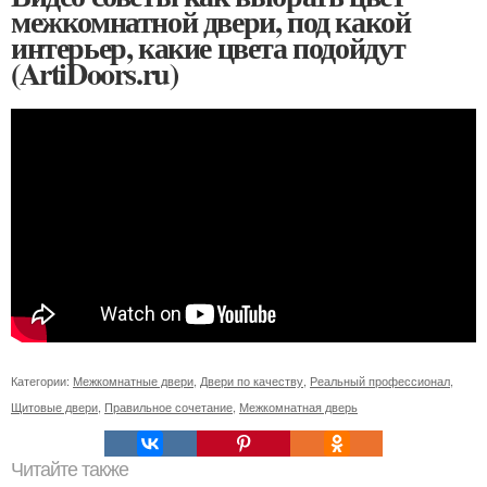
межкомнатной двери, под какой
интерьер, какие цвета подойдут
(ArtiDoors.ru)
Категории:
Межкомнатные двери
,
Двери по качеству
,
Реальный профессионал
,
Щитовые двери
,
Правильное сочетание
,
Межкомнатная дверь
Читайте также