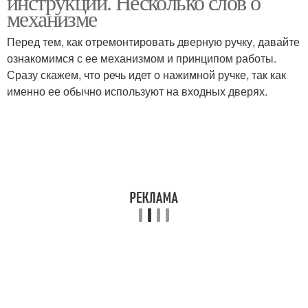
инструкции. Несколько слов о
механизме
Перед тем, как отремонтировать дверную ручку, давайте
Двери к повторной
ознакомимся с ее механизмом и принципом работы.
Деревянные двери
покраске
Сразу скажем, что речь идет о нажимной ручке, так как
именно ее обычно используют на входных дверях.
Составы для дверей
Дверь для квартиры
Двери по размеру
Двери в квартиру
Двери в цвет