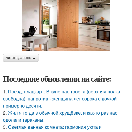
читать дальше →
Последние обновления на сайте:
1.
Поезд, плацкарт. В купе нас трое: я (верхняя полка
свободна), напротив - женщина лет сорока с дочкой
примерно десяти.
2.
Жил я тогда в обычной хрущёвке, и как-то раз нас
одолели тараканы.
3.
Светлая ванная комната: гармония уюта и