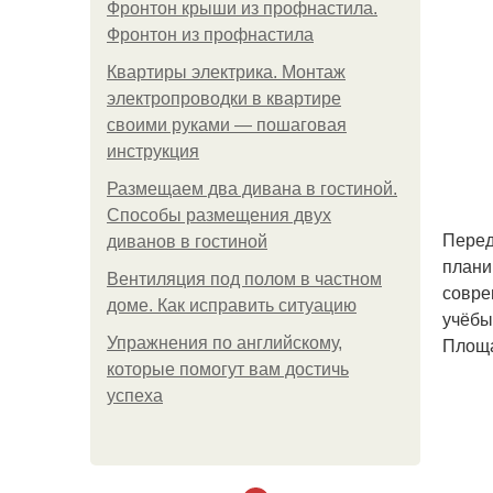
Фронтон крыши из профнастила.
Фронтон из профнастила
Квартиры электрика. Монтаж
электропроводки в квартире
своими руками — пошаговая
инструкция
Размещаем два дивана в гостиной.
Способы размещения двух
Перед
диванов в гостиной
плани
Вентиляция под полом в частном
совре
доме. Как исправить ситуацию
учёбы
Площад
Упражнения по английскому,
которые помогут вам достичь
успеха