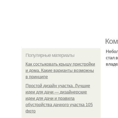
Ком
Небол
Популярные материалы
стал 
владе
Как состыковать крышу пристройки
и дома. Какие варианты возможны
в принципе
Простой дизайн участка. Лучшие
идеи для дачи — дизайнерские
идеи для дачи и правила
обустройства дачного участка 105
фото