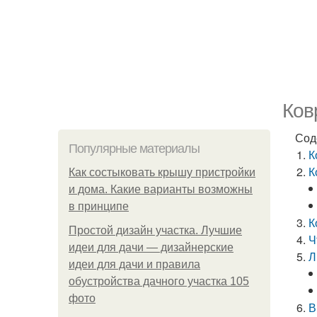
Ков
Сод
Популярные материалы
К
К
Как состыковать крышу пристройки
и дома. Какие варианты возможны
в принципе
К
Простой дизайн участка. Лучшие
Ч
идеи для дачи — дизайнерские
Л
идеи для дачи и правила
обустройства дачного участка 105
фото
В