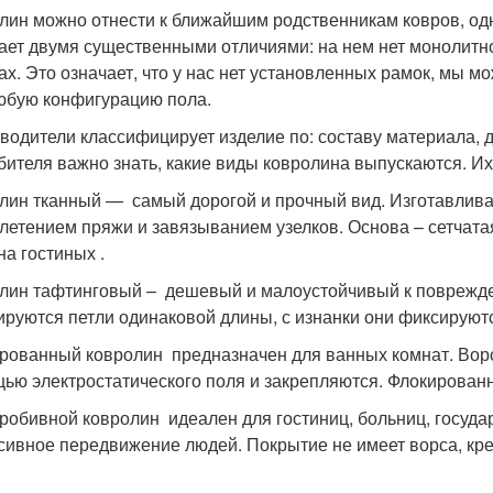
лин можно отнести к ближайшим родственникам ковров, од
ает двумя существенными отличиями: на нем нет монолитног
ах. Это означает, что у нас нет установленных рамок, мы м
юбую конфигурацию пола.
водители классифицирует изделие по: составу материала, д
бителя важно знать, какие виды ковролина выпускаются. И
лин тканный — самый дорогой и прочный вид. Изготавливает
летением пряжи и завязыванием узелков. Основа – сетчатая
на гостиных .
лин тафтинговый – дешевый и малоустойчивый к поврежде
руются петли одинаковой длины, с изнанки они фиксируютс
рованный ковролин предназначен для ванных комнат. Ворс
ью электростатического поля и закрепляются. Флокированн
робивной ковролин идеален для гостиниц, больниц, госуда
сивное передвижение людей. Покрытие не имеет ворса, кре