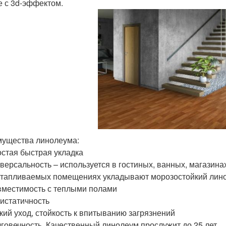
е с 3d-эффектом.
ущества линолеума:
стая быстрая укладка
версальность – используется в гостиных, ванных, магазинах
тапливаемых помещениях укладывают морозостойкий лин
местимость с теплыми полами
истатичность
кий уход, стойкость к впитыванию загрязнений
говечность. Качественный линолеум прослужит до 25 лет