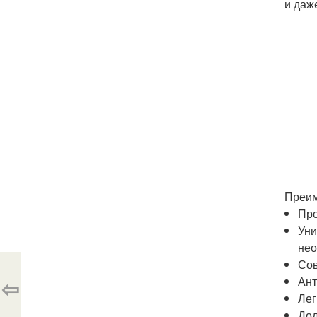
и даж
Преим
Про
Уни
нео
Сов
Ант
⇦
Лег
Дол