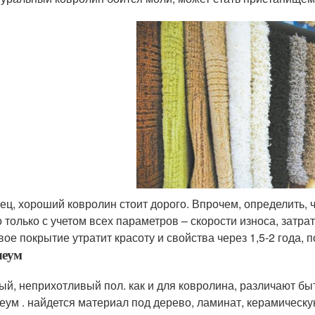
ец, хороший ковролин стоит дорого. Впрочем, определить, 
 только с учетом всех параметров – скорости износа, затра
вое покрытие утратит красоту и свойства через 1,5-2 года, п
леум
ый, неприхотливый пол. как и для ковролина, различают б
еум . найдется материал под дерево, ламинат, керамическую