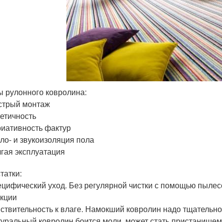
 рулонного ковролина:
стрый монтаж
етичность
иативность фактур
ло- и звукоизоляция пола
гая эксплуатация
татки:
цифический уход. Без регулярной чистки с помощью пылес
кции
ствительность к влаге. Намокший ковролин надо тщательно
уральный ковролин боится моли, может стать пристанищем