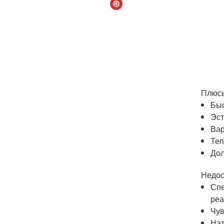
Плюсы
Бы
Эст
Вар
Теп
Дол
Недос
Спе
реа
Чув
Нат