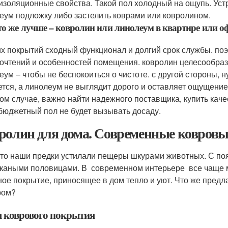
изоляционные свойства. Такой пол холодный на ощупь. Устр
еум подложку либо застелить коврами или ковролином.
то же лучше – ковролин или линолеум в квартире или о
их покрытий сходный функционал и долгий срок службы. по
очтений и особенностей помещения. ковролин целесообразн
еум – чтобы не беспокоиться о чистоте. с другой стороны, 
ется, а линолеум не выглядит дорого и оставляет ощущение
ом случае, важно найти надежного поставщика, купить каче
бюджетный пол не будет вызывать досаду.
ролин для дома. Современные ковровы
-то наши предки устилали пещеры шкурами животных. С по
каными половицами. В современном интерьере все чаще мо
ное покрытие, приносящее в дом тепло и уют. Что же предл
ром?
 коврового покрытия