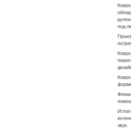
Ковро
облад
рулон
под л
Произ
потре
Ковро
переп
дизай
Ковро
форми
Флоки
помощ
Иглоп
интен
звук.