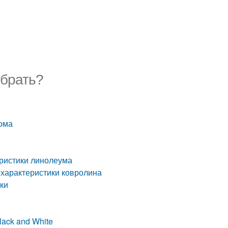
ыбрать?
ома
еристики линолеума
 характеристики ковролина
ики
ack and White