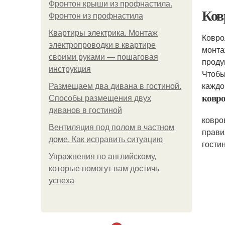
Фронтон крыши из профнастила.
Ков
Фронтон из профнастила
Квартиры электрика. Монтаж
Ковро
электропроводки в квартире
монта
своими руками — пошаговая
продук
инструкция
Чтобы
каждо
Размещаем два дивана в гостиной.
ковр
Способы размещения двух
диванов в гостиной
ковро
Вентиляция под полом в частном
прави
доме. Как исправить ситуацию
гости
Упражнения по английскому,
которые помогут вам достичь
успеха