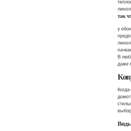
тепло
линол
так ч
у обо
предп
линол
пачка
В люб
даже 
Ков
Когда
домот
стиль
выбо
Виды