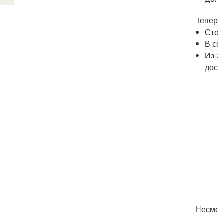
Тепер
Сто
В с
Из-
дос
Несмо