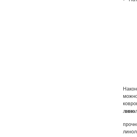
Након
можно
ковро
лино
прочн
линол