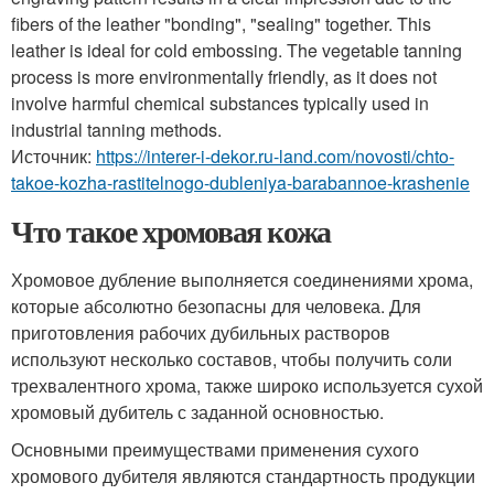
fibers of the leather "bonding", "sealing" together. This
leather is ideal for cold embossing. The vegetable tanning
process is more environmentally friendly, as it does not
involve harmful chemical substances typically used in
industrial tanning methods.
Источник:
https://interer-i-dekor.ru-land.com/novosti/chto-
takoe-kozha-rastitelnogo-dubleniya-barabannoe-krashenie
Что такое хромовая кожа
Хромовое дубление выполняется соединениями хрома,
которые абсолютно безопасны для человека. Для
приготовления рабочих дубильных растворов
используют несколько составов, чтобы получить соли
трехвалентного хрома, также широко используется сухой
хромовый дубитель с заданной основностью.
Основными преимуществами применения сухого
хромового дубителя являются стандартность продукции