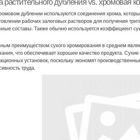
а растительного дубления vs. хромовая к
ромовом дублении используются соединения хрома, которы
товлении рабочих залоговых растворов для получения три
чные составы. Также обычно используется коэффициент су
ным преимуществом сухого хромирования в среднем являет
вания, что обеспечивает хорошее качество продукта. Сухи
акционных установок, поскольку экономят производственны
сивность труда.