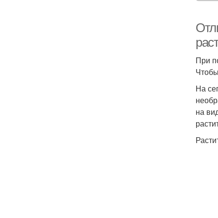
Отл
раст
При п
Чтобы
На се
необр
на ви
расти
Расти