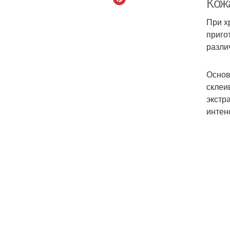
Кож
При х
приго
разли
Основ
склеи
экстр
интен