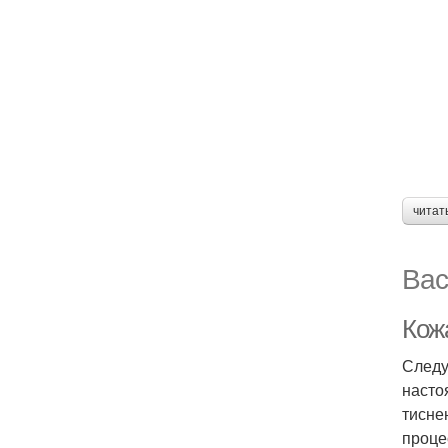
читат
Вас
Кож
Следу
насто
тисне
проце