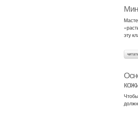
Мин
Масте
«раст
эту к
читат
Осн
кож
Чтобы
должн