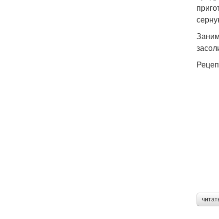
приго
серну
Заним
засол
Рецеп
читат