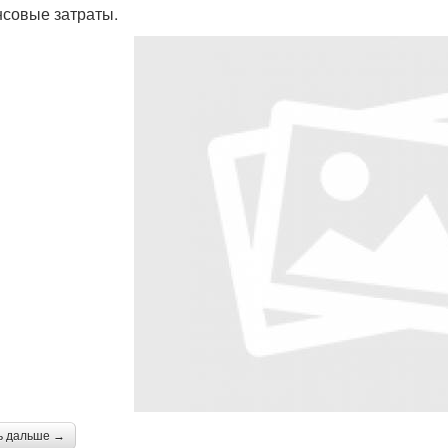
совые затраты.
ь дальше →