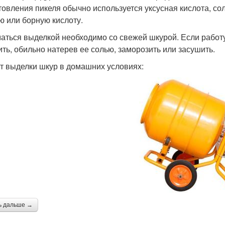
товления пикеля обычно используется уксусная кислота, со
ю или борную кислоту.
аться выделкой необходимо со свежей шкурой. Если работу
ить, обильно натерев ее солью, заморозить или засушить.
т выделки шкур в домашних условиях:
ь дальше →