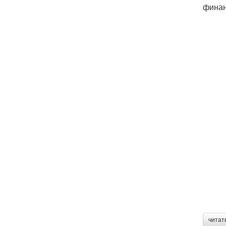
финан
читат