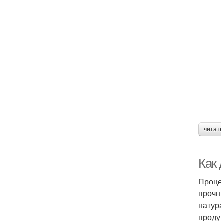
читат
Как
Проце
прочн
натур
проду