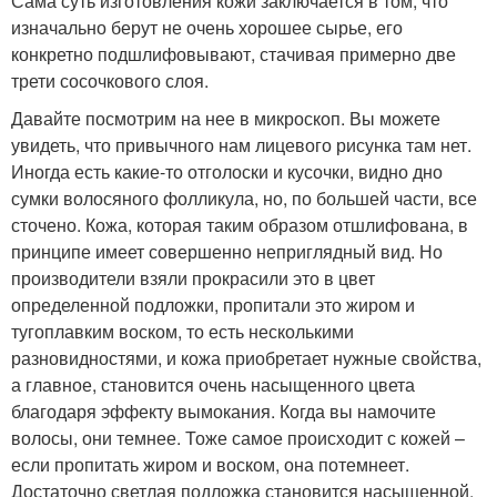
Сама суть изготовления кожи заключается в том, что
изначально берут не очень хорошее сырье, его
конкретно подшлифовывают, стачивая примерно две
трети сосочкового слоя.
Давайте посмотрим на нее в микроскоп. Вы можете
увидеть, что привычного нам лицевого рисунка там нет.
Иногда есть какие-то отголоски и кусочки, видно дно
сумки волосяного фолликула, но, по большей части, все
сточено. Кожа, которая таким образом отшлифована, в
принципе имеет совершенно неприглядный вид. Но
производители взяли прокрасили это в цвет
определенной подложки, пропитали это жиром и
тугоплавким воском, то есть несколькими
разновидностями, и кожа приобретает нужные свойства,
а главное, становится очень насыщенного цвета
благодаря эффекту вымокания. Когда вы намочите
волосы, они темнее. Тоже самое происходит с кожей –
если пропитать жиром и воском, она потемнеет.
Достаточно светлая подложка становится насыщенной.