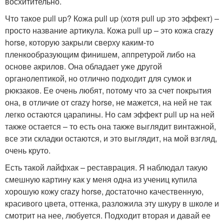
восхитительно.
Что такое pull up? Кожа pull up (хотя pull up это эффект) –
просто название артикула. Кожа pull up – это кожа crazy
horse, которую закрыли сверху каким-то
пленкообразующим финишем, аппретурой либо на
основе акрилов. Она обладает уже другой
органолептикой, но отлично подходит для сумок и
рюкзаков. Ее очень любят, потому что за счет покрытия
она, в отличие от crazy horse, не мажется, на ней не так
легко остаются царапины. Но сам эффект pull up на ней
также остается – то есть она также выглядит винтажной,
все эти складки остаются, и это выглядит, на мой взгляд,
очень круто.
Есть такой лайфхак – реставрация. Я наблюдал такую
смешную картину как у меня одна из учениц купила
хорошую кожу crazy horse, достаточно качественную,
красивого цвета, оттенка, разложила эту шкуру в школе и
смотрит на нее, любуется. Подходит вторая и давай ее