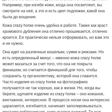
Например, при изгибе кожи, когда она посветлеет, вы
смотрите на неё, а это и есть цвет подложки, какой она
была до вощения.
Кожа crazy horse очень удобна в работе. Также как краст
хромового дубления она отлично прошивается, отлично
кроится. Ее практически нельзя отформовать, но вам это
и не нужно.
Она идет на различные кошельки, сумки и рюкзаки. Но
есть определенный минус – именно кожа crazy horse
может мазаться за счет того, что она не покрыта
финишем, но считается финишной для того, чтобы
сохранить ту органолептику, которой она славится.
Часто изделия из crazy horse на фотографиях
получаются не так хорошо, как в жизни. Но, когда вы
берете, щупаете изделие из crazy horse – оно кожаное,
винтажное, интересное. В процессе носки она интересно
царапается, изгибается, начинает заполировываться,
местами поблескивает, закрывается патиной. То есть