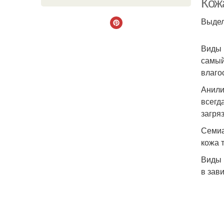
Кож
Выдел
Виды 
самый
влаго
Анили
всегд
загря
Семи
кожа 
Виды 
в зав