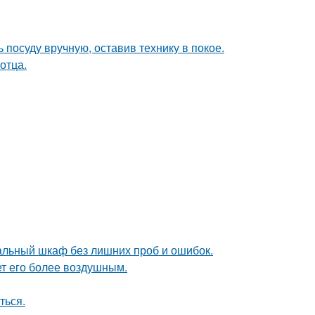
 посуду вручную, оставив технику в покое.
отца.
альный шкаф без лишних проб и ошибок.
ет его более воздушным.
ться.