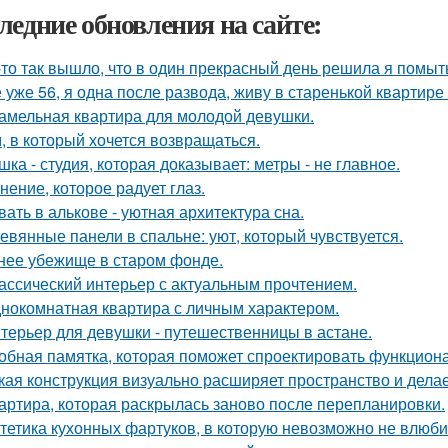
ледние обновления на сайте:
-то так вышло, что в один прекрасный день решила я помыть
 уже 56, я одна после развода, живу в старенькой квартире 
амельная квартира для молодой девушки.
, в который хочется возвращаться.
шка - студия, которая доказывает: метры - не главное.
нение, которое радует глаз.
вать в алькове - уютная архитектура сна.
евянные панели в спальне: уют, который чувствуется.
нее убежище в старом фонде.
ассический интерьер с актуальным прочтением.
нокомнатная квартира с личным характером.
терьер для девушки - путешественницы в астане.
обная памятка, которая поможет спроектировать функцион
кая конструкция визуально расширяет пространство и дела
артира, которая раскрылась заново после перепланировки.
тетика кухонных фартуков, в которую невозможно не влюби