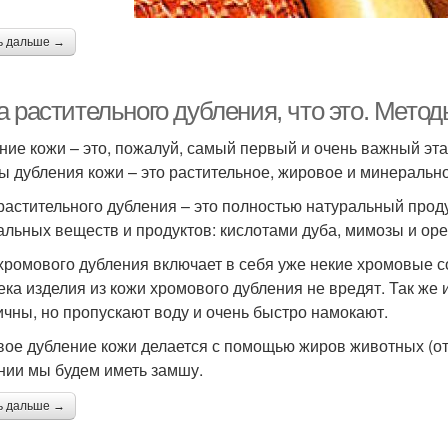
ь дальше →
а растительного дубления, что это. Мето
ние кожи – это, пожалуй, самый первый и очень важный эт
ы дубления кожи – это растительное, жировое и минеральн
растительного дубления – это полностью натуральный проду
альных веществ и продуктов: кислотами дуба, мимозы и оре
хромового дубления включает в себя уже некие хромовые с
ека изделия из кожи хромового дубления не вредят. Так же
ичны, но пропускают воду и очень быстро намокают.
ое дубление кожи делается с помощью жиров животных (отс
нии мы будем иметь замшу.
ь дальше →