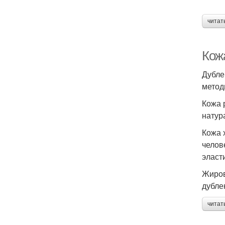
читат
Кож
Дубле
метод
Кожа 
натур
Кожа 
челов
эласт
Жиров
дубле
читат