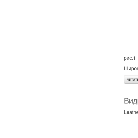
рис.1
Широк
читат
Вид
Leath