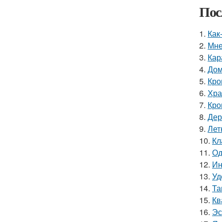
Пос
1.
Как
2.
Мне
3.
Кар
4.
Дом
5.
Кро
6.
Хра
7.
Кро
8.
Дер
9.
Лет
10.
Кл
11.
Од
12.
Ин
13.
Уд
14.
Та
15.
Кв
16.
Эс