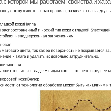
а с которой мы работаем: свойства и хар
анную кожу животных, как правило, разделяют на гладкую 
гладкой кожиНаппа
 распространенный и ноский тип кожи с гладкой блестящей
стойкая, неподверженная загрязнениям.
новая
а матового цвета, так как ее поверхность не покрывается з
знение и влага и удалить их довольно затруднительно.
анилиновая
также относится к гладким видам кож — это нечто среднее 
ворсовой кожиВелюр
исимости от технологии обработки может быть как мягким и т