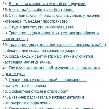
34.
Восточная мягкость в уютной евродвушке.
35.
Бохо + ваби - саби = уют без границ.
36.
Скрытый шкаф. Иногда шкаф визуально утяжеляет
интерьер и "Съедает" пространство.
37.
Студия для тех, кто не боится цвета.
38.
Трафареты для плитки 10х10 см: как преобразить
ваш интерьер
39.
Трафарет для декора плитки: как использовать набор
шаблонов для создания красивых узоров
40.
Когда каждый сантиметр на счету - включается
настоящая магия дизайна.
41.
Где в Москве можно найти уникальные памятники
архитектуры
42.
Планировка участка онлайн: современные
инструменты и сервисы
43.
Эффектная студия в стиле лофт.
44.
Дизайнер рассказала о важных деталях в
интерьерном оформлении
45.
Какие культурные мероприятия для молодежи