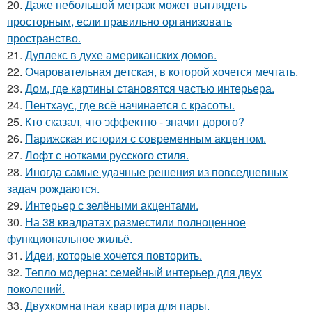
20.
Даже небольшой метраж может выглядеть
просторным, если правильно организовать
пространство.
21.
Дуплекс в духе американских домов.
22.
Очаровательная детская, в которой хочется мечтать.
23.
Дом, где картины становятся частью интерьера.
24.
Пентхаус, где всё начинается с красоты.
25.
Кто сказал, что эффектно - значит дорого?
26.
Парижская история с современным акцентом.
27.
Лофт с нотками русского стиля.
28.
Иногда самые удачные решения из повседневных
задач рождаются.
29.
Интерьер с зелёными акцентами.
30.
На 38 квадратах разместили полноценное
функциональное жильё.
31.
Идеи, которые хочется повторить.
32.
Тепло модерна: семейный интерьер для двух
поколений.
33.
Двухкомнатная квартира для пары.