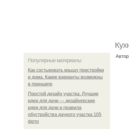
Кух
Автор
Популярные материалы
Как состыковать крышу пристройки
и дома. Какие варианты возможны
в принципе
Простой дизайн участка. Лучшие
идеи для дачи — дизайнерские
идеи для дачи и правила
обустройства дачного участка 105
фото