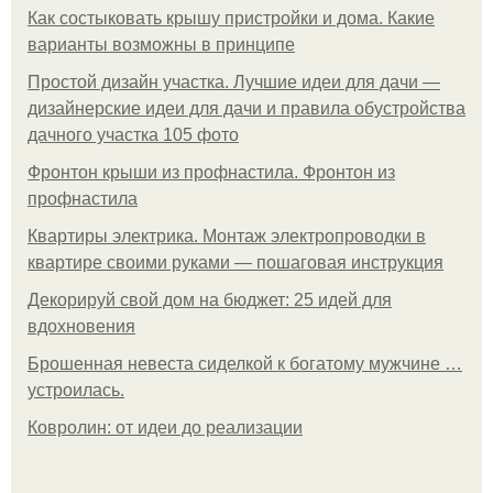
Как состыковать крышу пристройки и дома. Какие
варианты возможны в принципе
Простой дизайн участка. Лучшие идеи для дачи —
дизайнерские идеи для дачи и правила обустройства
дачного участка 105 фото
Фронтон крыши из профнастила. Фронтон из
профнастила
Квартиры электрика. Монтаж электропроводки в
квартире своими руками — пошаговая инструкция
Декорируй свой дом на бюджет: 25 идей для
вдохновения
Брошенная невеста сиделкой к богатому мужчине …
устроилась.
Ковролин: от идеи до реализации