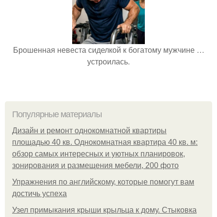
Брошенная невеста сиделкой к богатому мужчине …
устроилась.
Популярные материалы
Дизайн и ремонт однокомнатной квартиры
площадью 40 кв. Однокомнатная квартира 40 кв. м:
обзор самых интересных и уютных планировок,
зонирования и размещения мебели, 200 фото
Упражнения по английскому, которые помогут вам
достичь успеха
Узел примыкания крыши крыльца к дому. Стыковка