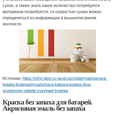
сухое, а также знать какое количество потребуется
материала потребуется, со скоростью сушки можно
определиться из информации в вышеописанном
контексте.
Источник:
https://milyj-dom.ru-land.com/stati/maslyanaya-
kraska-bystrosohnushchaya-kakaya-kraska-dlya-
vnutrenney-otdelki-vysyhaet-bystree
Краска без запаха для батарей.
Акриловая эмаль без запаха