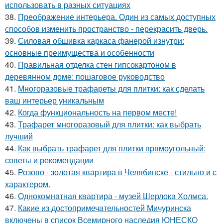
использовать в разных ситуациях
38.
Преображение интерьера. Один из самых доступных
способов изменить пространство - перекрасить дверь.
39.
Силовая обшивка каркаса фанерой изнутри:
основные преимущества и особенности
40.
Правильная отделка стен гипсокартоном в
деревянном доме: пошаговое руководство
41.
Многоразовые трафареты для плитки: как сделать
ваш интерьер уникальным
42.
Когда функциональность на первом месте!
43.
Трафарет многоразовый для плитки: как выбрать
лучший
44.
Как выбрать трафарет для плитки прямоугольный:
советы и рекомендации
45.
Розово - золотая квартира в Челябинске - стильно и с
характером.
46.
Однокомнатная квартира - музей Шерлока Холмса.
47.
Какие из достопримечательностей Мичуринска
включены в список Всемирного наследия ЮНЕСКО