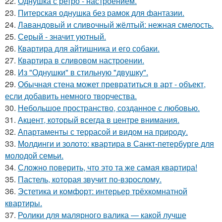
22.
Однушка с ретро - настроением.
23.
Питерская однушка без рамок для фантазии.
24.
Лавандовый и сливочный жёлтый: нежная смелость.
25.
Серый - значит уютный.
26.
Квартира для айтишника и его собаки.
27.
Квартира в сливовом настроении.
28.
Из "Однушки" в стильную "двушку".
29.
Обычная стена может превратиться в арт - объект,
если добавить немного творчества.
30.
Небольшое пространство, созданное с любовью.
31.
Акцент, который всегда в центре внимания.
32.
Апартаменты с террасой и видом на природу.
33.
Молдинги и золото: квартира в Санкт-петербурге для
молодой семьи.
34.
Сложно поверить, что это та же самая квартира!
35.
Пастель, которая звучит по-взрослому.
36.
Эстетика и комфорт: интерьер трёхкомнатной
квартиры.
37.
Ролики для малярного валика — какой лучше