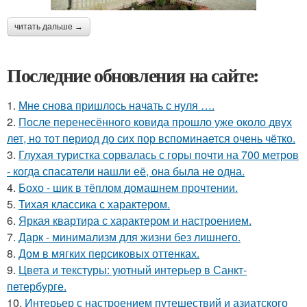
читать дальше →
Последние обновления на сайте:
1.
Мне снова пришлось начать с нуля ….
2.
После перенесённого ковида прошло уже около двух
лет, но тот период до сих пор вспоминается очень чётко.
3.
Глухая туристка сорвалась с горы почти на 700 метров
- когда спасатели нашли её, она была не одна.
4.
Бохо - шик в тёплом домашнем прочтении.
5.
Тихая классика с характером.
6.
Яркая квартира с характером и настроением.
7.
Дарк - минимализм для жизни без лишнего.
8.
Дом в мягких персиковых оттенках.
9.
Цвета и текстуры: уютный интерьер в Санкт-
петербурге.
10.
Интерьер с настроением путешествий и азиатского