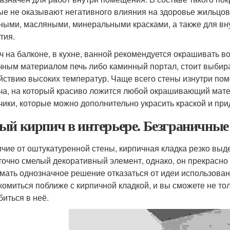
ые не оказывают негативного влияния на здоровье жильцо
ными, масляными, минеральными красками, а также для в
тия.
ч на балконе, в кухне, ванной рекомендуется окрашивать в
чным материалом печь либо каминный портал, стоит выбир
йствию высоких температур. Чаще всего стены изнутри по
ча, на который красиво ложится любой окрашивающий мате
чики, которые можно дополнительно украсить краской и п
ый кирпич в интерьере. Безграничные
ичие от оштукатуренной стены, кирпичная кладка резко выд
точно смелый декоративный элемент, однако, он прекрасно 
мать однозначное решение отказаться от идеи использован
комиться поближе с кирпичной кладкой, и вы сможете не тол
биться в неё.