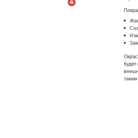
Покра
Жел
Соз
Изм
Зам
Окрас
будет
внешн
таким