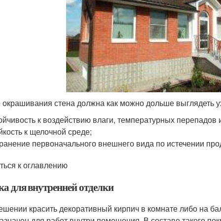
 окрашивания стена должна как можно дольше выглядеть у
ойчивость к воздействию влаги, температурных перепадов 
йкость к щелочной среде;
ранение первоначального внешнего вида по истечении про
ться к оглавлению
ка для внутренней отделки
ешении красить декоративный кирпич в комнате либо на ба
азначен для работ внутри помещения. В составе такого п