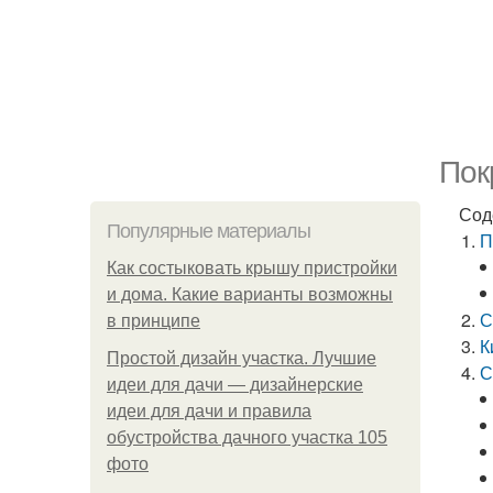
Пок
Сод
Популярные материалы
П
Как состыковать крышу пристройки
и дома. Какие варианты возможны
С
в принципе
К
Простой дизайн участка. Лучшие
С
идеи для дачи — дизайнерские
идеи для дачи и правила
обустройства дачного участка 105
фото