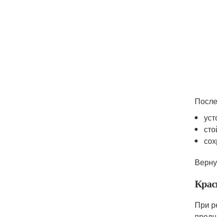
После
уст
сто
сох
Верну
Крас
При р
предн