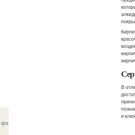
котор
алкид
покры
Кирпи
красо
возде
кирпи
кирпи
Сер
В отл
доста
прини
позна
и влю
⇦