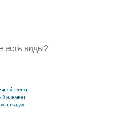
е есть виды?
ичной стены
ный элемент
ную кладку