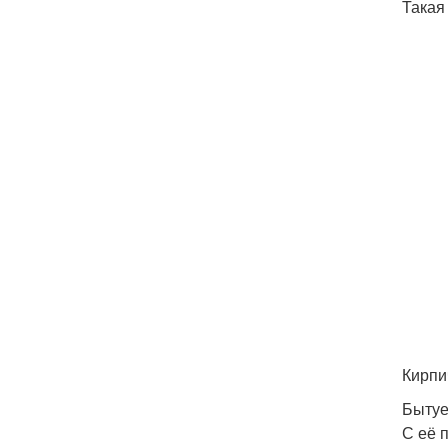
Такая
Кирпи
Бытуе
С её 