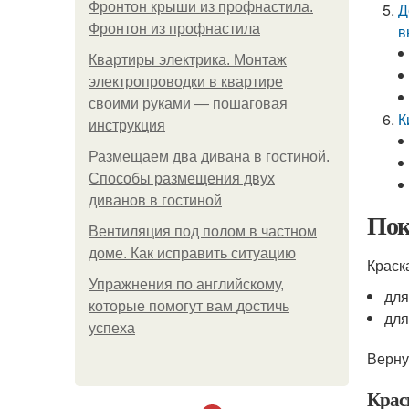
Фронтон крыши из профнастила.
Д
Фронтон из профнастила
в
Квартиры электрика. Монтаж
электропроводки в квартире
своими руками — пошаговая
К
инструкция
Размещаем два дивана в гостиной.
Способы размещения двух
диванов в гостиной
Пок
Вентиляция под полом в частном
доме. Как исправить ситуацию
Краск
Упражнения по английскому,
для
которые помогут вам достичь
для
успеха
Верну
Крас