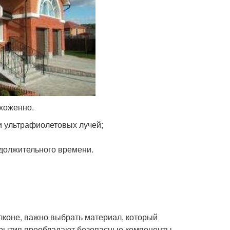
хоженно.
и ультрафиолетовых лучей;
должительного времени.
лконе, важно выбрать материал, который
окрытия преобладают безопасные компоненты,