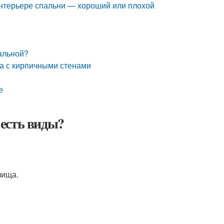
интерьере спальни — хороший или плохой
пальной?
ра с кирпичными стенами
е
есть виды?
лища.