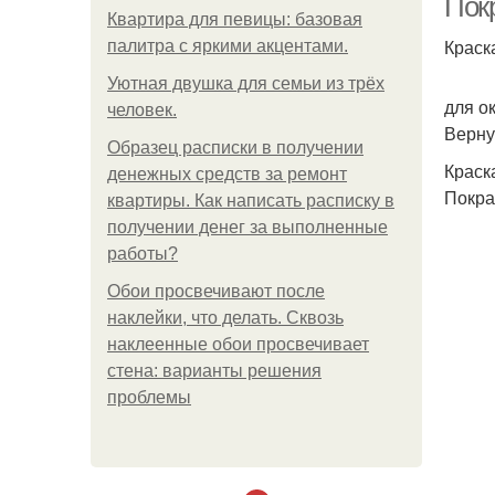
Пок
Квартира для певицы: базовая
Краск
палитра с яркими акцентами.
Уютная двушка для семьи из трёх
для о
человек.
Верну
Образец расписки в получении
Краск
денежных средств за ремонт
Покра
квартиры. Как написать расписку в
получении денег за выполненные
работы?
Обои просвечивают после
наклейки, что делать. Сквозь
наклеенные обои просвечивает
стена: варианты решения
проблемы