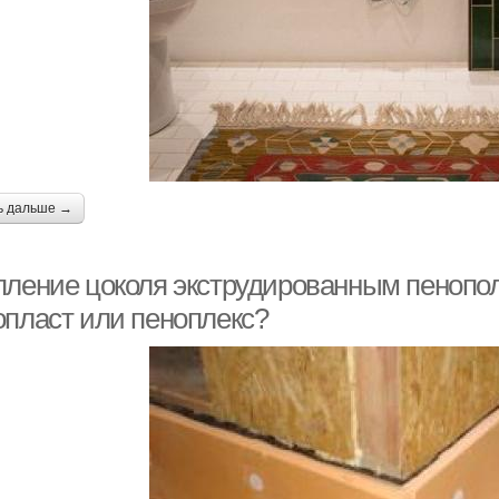
ь дальше →
пление цоколя экструдированным пенопол
опласт или пеноплекс?