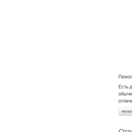
Пеноп
Есть 
обычн
отлич
читат
Отде