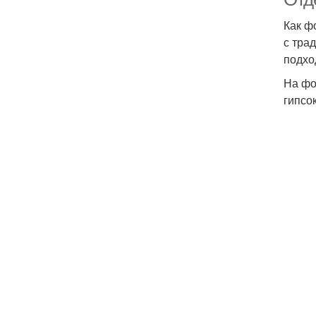
Как ф
с тра
подхо
На фо
гипсо