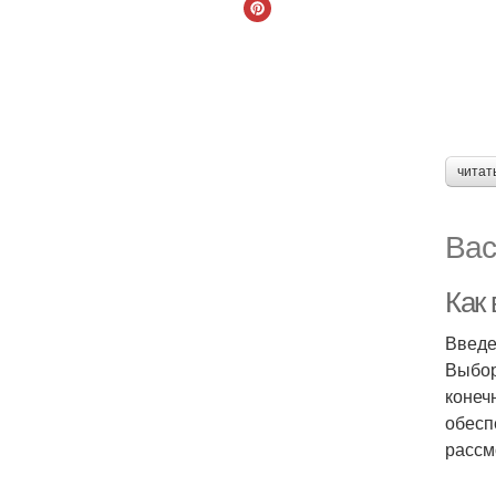
читат
Вас
Как
Введ
Выбор
конеч
обесп
рассм