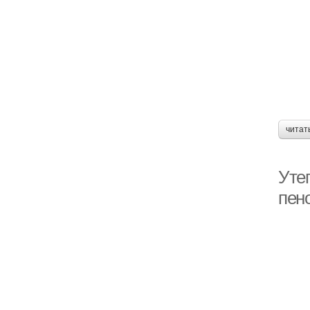
читат
Уте
пен