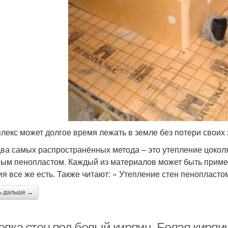
лекс может долгое время лежать в земле без потери своих 
два самых распространённых метода – это утепление цоко
ым пенопластом. Каждый из материалов может быть примен
ия все же есть. Также читают: « Утепление стен пенопласто
ь дальше →
лка стен под белый кирпич. Белая кирпич