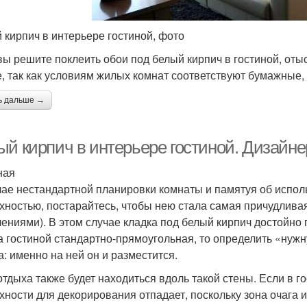
 кирпич в интерьере гостиной, фото
вы решите поклеить обои под белый кирпич в гостиной, от
, так как условиям жилых комнат соответствуют бумажные,
ь дальше →
ый кирпич в интерьере гостиной. Дизайне
ная
чае нестандартной планировки комнаты и памятуя об испол
хностью, постарайтесь, чтобы нею стала самая причудлива
лениями). В этом случае кладка под белый кирпич достойно
 гостиной стандартно-прямоугольная, то определить «нуж
а: именно на ней он и разместится.
отдыха также будет находиться вдоль такой стены. Если в г
хности для декорирования отпадает, поскольку зона очага 