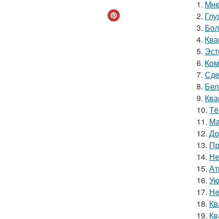
1.
Мне
2.
Глу
3.
Бол
4.
Ква
5.
Эст
6.
Ком
7.
Сде
8.
Бел
9.
Ква
10.
Тё
11.
Ма
12.
До
13.
Пр
14.
Не
15.
Ат
16.
Ую
17.
Не
18.
Кв
19.
Кв