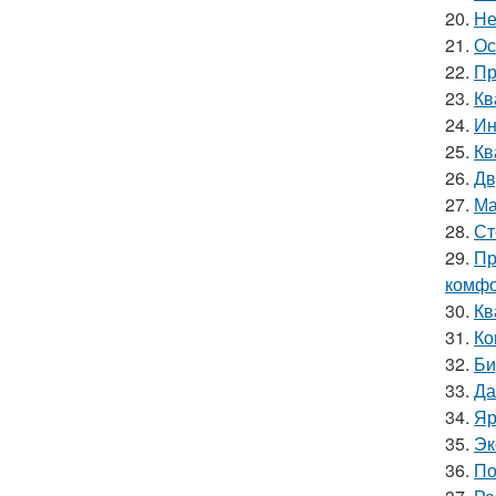
20.
Не
21.
Ос
22.
Пр
23.
Кв
24.
Ин
25.
Кв
26.
Дв
27.
Ма
28.
Ст
29.
Пр
комфо
30.
Кв
31.
Ко
32.
Би
33.
Да
34.
Яр
35.
Эк
36.
По