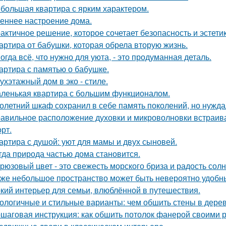
большая квартира с ярким характером.
еннее настроение дома.
актичное решение, которое сочетает безопасность и эстетик
артира от бабушки, которая обрела вторую жизнь.
огда всё, что нужно для уюта, - это продуманная деталь.
артира с памятью о бабушке.
ухэтажный дом в эко - стиле.
ленькая квартира с большим функционалом.
олетний шкаф сохранил в себе память поколений, но нужд
авильное расположение духовки и микроволновки встраиваетс
рт.
артира с душой: уют для мамы и двух сыновей.
гда природа частью дома становится.
рюзовый цвет - это свежесть морского бриза и радость солн
же небольшое пространство может быть невероятно удобн
кий интерьер для семьи, влюблённой в путешествия.
ологичные и стильные варианты: чем обшить стены в дере
шаговая инструкция: как обшить потолок фанерой своими 