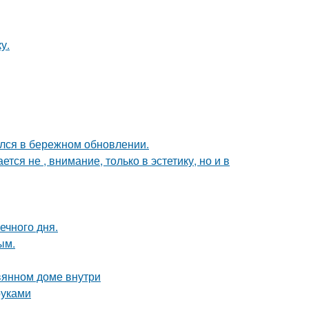
у.
ался в бережном обновлении.
я не , внимание, только в эстетику, но и в
ечного дня.
ым.
вянном доме внутри
руками