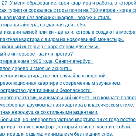
 27. У меня образование, своя квартира и работа, о которой
хая туристка сорвалась с горы почти на 700 метров - когда 
ьшая кухня без верхних шкафов - воздух и стиль.
ртира дизайнера, созданная для себя.
етика винтажной плитки - детали, которые создают атмосфе
пактная квартира с видом на новодевичий монастырь.
ржанный интерьер с характером для семьи.
ый в интерьере - за или против?
ртира в доме 1905 года, Санкт-петербург.
плое дерево и смелые акценты.
ленькая квартира, где нет случайных решений.
революционная квартира с современным звучанием.
остранство для тишины и безопасности.
много фантазии, минимальный бюджет - и в комнате появляе
мосферная двухкомнатная квартира в классическом стиле.
тная евродвушка со стильными акцентами.
большая, но невероятно уютная квартира 1974 года постро
артира - отпуск: комфорт, который хочется увезти с собой.
артира для отдыха: минимализм без лишних слов.