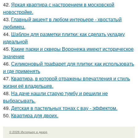
42.
Яркая квартира с настроением в московской
новостройке.
43.
Главный акцент в любом интерьере - хвостатый
любимец.
44.
Шаблон для разметки плитки: как сделать укладку
идеальной
45.
Какие парки и скверы Воронежа имеют историческое
значение
46.
Силиконовый трафарет для плитки: как использовать
и где применять
47.
Квартира, в которой отражены впечатления и стиль
жизни её владельцев.
48.
На даче нашли старую тумбу и решили не
выбрасывать.
49.
Детская в пастельных тонах с вау - эффектом.
50.
Квартира для двоих.
© 2026 Интерьер и декор