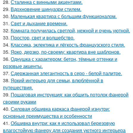
28.
Сталинка с винными акцентами.
29.
Вдохновение шинуазри стилем.
30.
Маленькая квартира с большим функционалом.
31.
Свет и дыхание времени.
32.
Комната получилась светлой, нежной и очень уютной.
33.
Простор, свет и волшебство.
34.
Классика, эклектика и лёгкость французского стиля.
35.
Ярко, дерзко, по-своему: квартира вне шаблонов.
36.
Однушка с характером: бетон, тёмные оттенки и
розовые акценты.
37.
Сдержанная элегантность в серо - белой палитре.
38.
Яркий интерьер для семьи, влюблённой в
путешествия.
39.
Пошаговая инструкция: как обшить потолок фанерой
своими руками
40.
Силовая обшивка каркаса фанерой изнутри:
основные преимущества и особенности
41.
Обшивка внутри: как я использовал березовую
влагостойкую фанеру для создания уютного интерьера