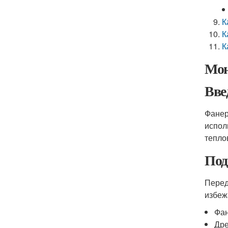
К
К
К
Мон
Вве
Фанер
испол
тепло
Под
Перед
избеж
Фан
Дре