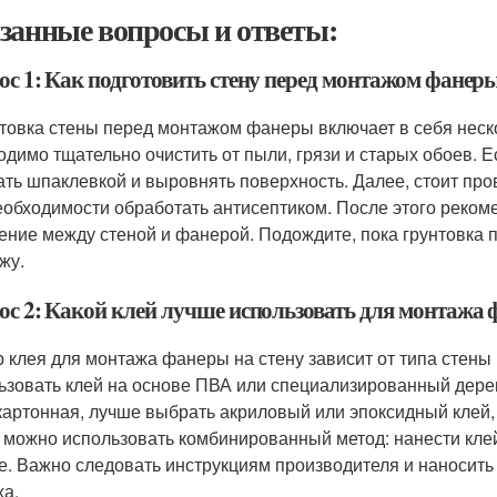
занные вопросы и ответы:
ос 1: Как подготовить стену перед монтажом фанер
товка стены перед монтажом фанеры включает в себя неск
одимо тщательно очистить от пыли, грязи и старых обоев. Е
ать шпаклевкой и выровнять поверхность. Далее, стоит про
еобходимости обработать антисептиком. После этого рекоме
ение между стеной и фанерой. Подождите, пока грунтовка п
жу.
ос 2: Какой клей лучше использовать для монтажа 
 клея для монтажа фанеры на стену зависит от типа стены
ьзовать клей на основе ПВА или специализированный дерев
картонная, лучше выбрать акриловый или эпоксидный клей,
 можно использовать комбинированный метод: нанести клей
не. Важно следовать инструкциям производителя и наносить
ха.