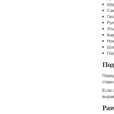
Шу
Сам
Гво
Рул
Уго
Ка
Нож
Шл
Гер
Под
Перед
стары
Если 
вырав
Раз