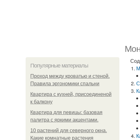
Мон
Сод
Популярные материалы
М
Проход между кроватью и стеной.
С
Правила эргономики спальни
К
Квартира с кухней, присоединеной
к балкону
Квартира для певицы: базовая
палитра с яркими акцентами.
10 растений для северного окна.
К
Какие комнатные растения