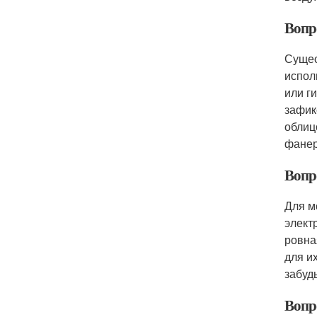
Вопр
Сущес
испол
или г
зафик
облиц
фане
Вопр
Для м
элект
ровна
для и
забуд
Вопр