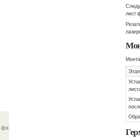
Следу
лист 
Резат
лазер
Мон
Монта
Этап
Уста
лист
Уста
посл
Обра
⇦
Гер