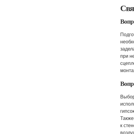
Свя
Вопр
Подго
необх
задел
при н
сцепл
монта
Вопр
Выбор
испол
гипсо
Также
к сте
возду