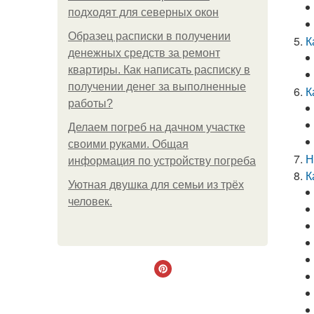
подходят для северных окон
Образец расписки в получении
К
денежных средств за ремонт
квартиры. Как написать расписку в
получении денег за выполненные
К
работы?
Делаем погреб на дачном участке
своими руками. Общая
Н
информация по устройству погреба
К
Уютная двушка для семьи из трёх
человек.