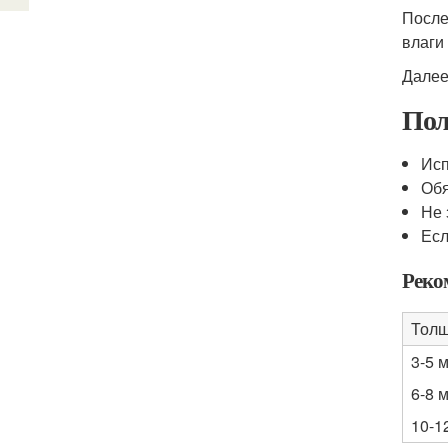
После
влаги
Далее
Пол
Исп
Обя
Не 
Есл
Реко
Тол
3-5 
6-8 
10-1