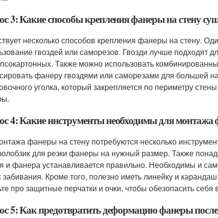
ос 3: Какие способы крепления фанеры на стену су
твует несколько способов крепления фанеры на стену. Од
ьзование гвоздей или саморезов. Гвозди лучше подходят д
ипсокартонных. Также можно использовать комбинированный
сировать фанеру гвоздями или саморезами для большей на
овочного уголка, который закрепляется по периметру стены
ры.
ос 4: Какие инструменты необходимы для монтажа 
онтажа фанеры на стену потребуются несколько инструмен
ролобзик для резки фанеры на нужный размер. Также понадо
я и фанера устанавливается правильно. Необходимы и само
х забивания. Кроме того, полезно иметь линейку и карандаш
ьте про защитные перчатки и очки, чтобы обезопасить себя 
ос 5: Как предотвратить деформацию фанеры посл