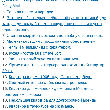
Daily Mail.
5.
Решила навести порядок.
6.
Эстетичный интерьер небольшой кухни - гостиной, где
каждая деталь работает на ощущение роскоши и уюта
одновременно.
7.
Светлая квартира с окном в волшебную реальность.
8.
Маленькая студия с продуманным обновлением.
9.
Тёплый минимализм с характером.
10.
Кухня - гостиная в стиле Loft.
11.
Уют, в который хочется возвращаться.
12.
Яркие акценты в интерьере однокомнатной квартиры
32 кв.
13.
Квартира в доме 1905 года, Санкт-петербург.
14.
Светлый интерьер с тёплым настроением.
15.
Квартира для молодой художницы в Москве с
новогодним декором.
16.
Небольшая квартира для долгосрочной аренды.
17.
Квартира в таунхаусе на Якиманке.