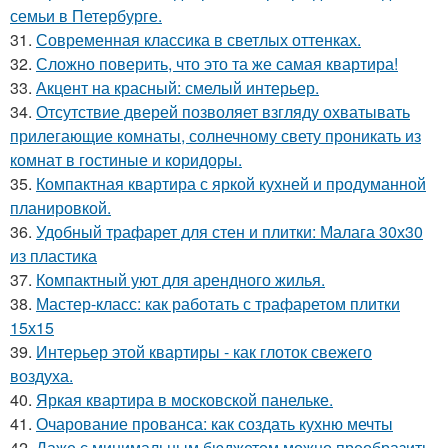
семьи в Петербурге.
31.
Современная классика в светлых оттенках.
32.
Сложно поверить, что это та же самая квартира!
33.
Акцент на красный: смелый интерьер.
34.
Отсутствие дверей позволяет взгляду охватывать
прилегающие комнаты, солнечному свету проникать из
комнат в гостиные и коридоры.
35.
Компактная квартира с яркой кухней и продуманной
планировкой.
36.
Удобный трафарет для стен и плитки: Малага 30х30
из пластика
37.
Компактный уют для арендного жилья.
38.
Мастер-класс: как работать с трафаретом плитки
15х15
39.
Интерьер этой квартиры - как глоток свежего
воздуха.
40.
Яркая квартира в московской панельке.
41.
Очарование прованса: как создать кухню мечты
42.
Даже с минимальным бюджетом можно преобразить